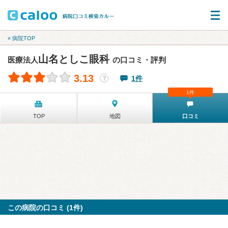
« 病院TOP
山名としこ眼科
医療法人
の口コミ・評判
3.13
1件
？
1件
TOP
地図
口コミ
この病院の口コミ (1件)