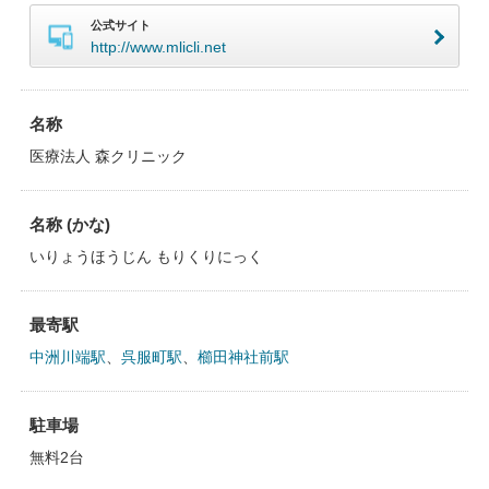
公式サイト
http://www.mlicli.net
名称
医療法人 森クリニック
名称 (かな)
いりょうほうじん もりくりにっく
最寄駅
中洲川端駅
、
呉服町駅
、
櫛田神社前駅
駐車場
無料2台