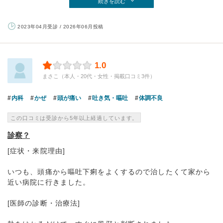
続きを読む
2023年04月受診 / 2026年06月投稿
1.0
まさこ（本人・20代・女性・掲載口コミ3件）
内科
かぜ
頭が痛い
吐き気・嘔吐
体調不良
この口コミは受診から5年以上経過しています。
診察？
[症状・来院理由]
いつも、頭痛から嘔吐下痢をよくするので治したくて家から
近い病院に行きました。
[医師の診断・治療法]