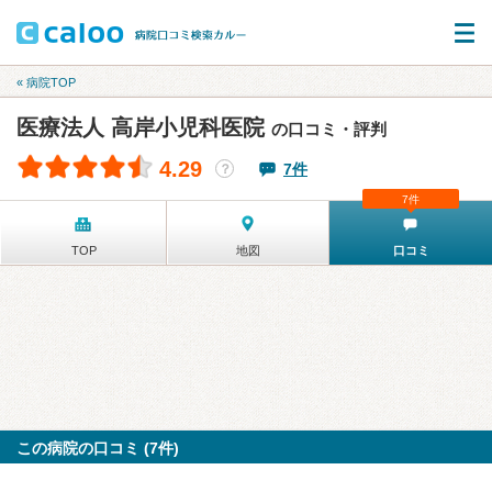
« 病院TOP
医療法人 高岸小児科医院
の口コミ・評判
4.29
7件
？
7件
TOP
地図
口コミ
この病院の口コミ (7件)