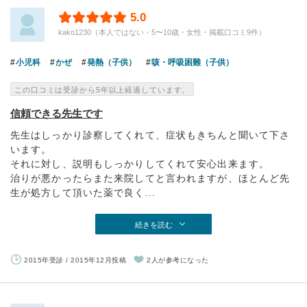
5.0
kako1230（本人ではない・5〜10歳・女性・掲載口コミ9件）
小児科
かぜ
発熱（子供）
咳・呼吸困難（子供）
この口コミは受診から5年以上経過しています。
信頼できる先生です
先生はしっかり診察してくれて、症状もきちんと聞いて下さ
います。
それに対し、説明もしっかりしてくれて安心出来ます。
治りが悪かったらまた来院してと言われますが、ほとんど先
生が処方して頂いた薬で良く...
続きを読む
2015年受診 / 2015年12月投稿
2人が参考になった