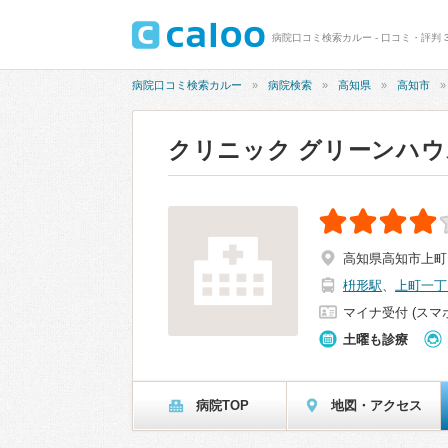
病院口コミ検索カルー - 口コミ・評判 3
病院口コミ検索カルー
病院検索
高知県
高知市
クリニック グリーンハウ
高知県高知市上町
枡形駅
、
上町一丁
マイナ受付 (スマ
土曜も診療
病院TOP
地図・アクセス