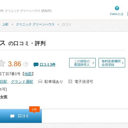
件: クリニック グリーンハウス (高知市)
Calooとは
上町
クリニック グリーンハウス
口コミ
ス
の口コミ・評判
この病院の
無料医療機関
3.86
？
口コミ
3
件
看護師求人
会員登録
1丁目7番1号
【
地図
】
目駅
、
グランド通駅
駐車場あり
電子決済可
ホ可)
女医
3件
口コミ