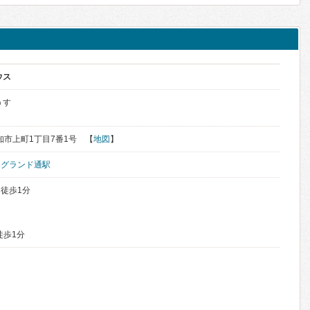
ウス
うす
高知市上町1丁目7番1号 【
地図
】
、
グランド通駅
徒歩1分
徒歩1分