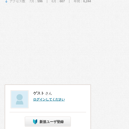
アクセス数 7月：
596
| 6月：
667
| 年間：
6,244
ゲスト
さん
ログインしてください
新規ユーザ登録