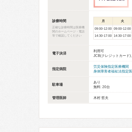
診療時間
月
火
正確な診療時間は医療機
09:00-12:00
09:00-12:00
関のホームページ・電話
等で確認してください
14:30-17:00
14:30-17:00
利用可
電子決済
JCB(クレジットカード)、
労災保険指定医療機関
指定病院
身体障害者福祉法指定
あり
駐車場
無料: 20台
管理医師
木村 哲夫