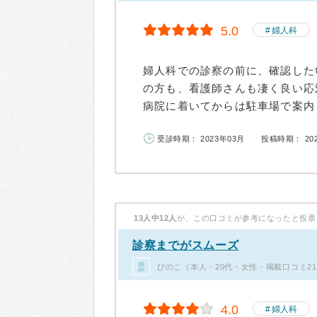
5.0
婦人科
婦人科での診察の前に、確認した
の方も、看護師さんも凄く良い応
病院に着いてからは駐車場で案内し
受診時期： 2023年03月
投稿時期： 20
13人中12人
が、この口コミが参考になったと投票
診察までがスムーズ
ぴのこ（本人・20代・女性・掲載口コミ2
4.0
婦人科