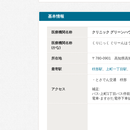
基本情報
医療機関名称
クリニック グリーンハ
医療機関名称
くりにっく ぐりーんは
(かな)
所在地
〒780-0901 高知県
最寄駅
枡形駅
、
上町一丁目駅
・とさでん交通 枡形 
アクセス
補足:
バス-上町1丁目バス停前
電車-ますがた電停下車