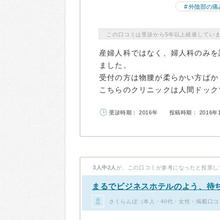
外陰部の痛
この口コミは受診から5年以上経過してい
産婦人科ではなく、婦人科のみを
ました。
受付の方は物腰が柔らかい方ばか
こちらのクリニックは人間ドックで
受診時期： 2016年
投稿時期： 2016年
3人中2人
が、この口コミが参考になったと投票し
まるでビジネスホテルのよう、待
さくらんぼ（本人・40代・女性・掲載口コ