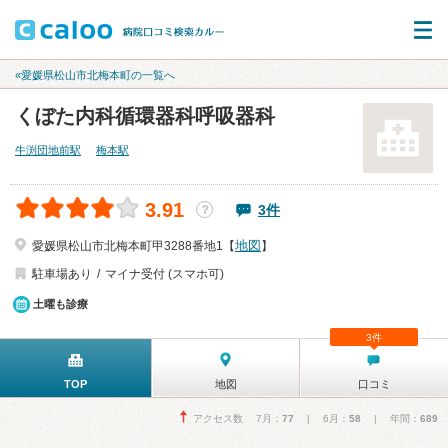
«愛媛県松山市北梅本町の一覧へ
くぼた内科循環器科呼吸器科
牛渕団地前駅
梅本駅
3.91
3件
？
地図
愛媛県松山市北梅本町甲3288番地1【
】
駐車場あり
マイナ受付 (スマホ可)
土曜も診療
3件
TOP
地図
口コミ
アクセス数 7月：
77
| 6月：
58
| 年間：
689