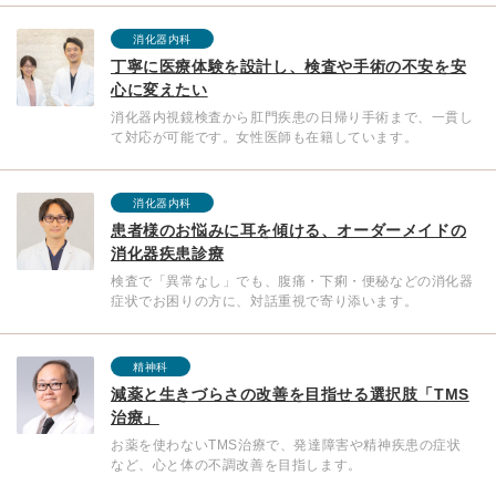
消化器内科
丁寧に医療体験を設計し、検査や手術の不安を安
心に変えたい
消化器内視鏡検査から肛門疾患の日帰り手術まで、一貫し
て対応が可能です。女性医師も在籍しています。
消化器内科
患者様のお悩みに耳を傾ける、オーダーメイドの
消化器疾患診療
検査で「異常なし」でも、腹痛・下痢・便秘などの消化器
症状でお困りの方に、対話重視で寄り添います。
精神科
減薬と生きづらさの改善を目指せる選択肢「TMS
治療」
お薬を使わないTMS治療で、発達障害や精神疾患の症状
など、心と体の不調改善を目指します。