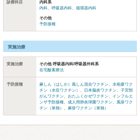
診療科目
内科系
内科
、
呼吸器内科
、
循環器内科
その他
予防接種
実施治療
実施治療
その他 呼吸器内科/呼吸器外科系
在宅酸素療法
予防接種
麻しん（はしか）風しん混合ワクチン
、
水疱瘡ワク
チン（水痘ワクチン）
、
日本脳炎ワクチン
、
子宮頸
がんワクチン
、
おたふくかぜワクチン
、
インフルエ
ンザ予防接種
、
成人用肺炎球菌ワクチン
、
風疹ワク
チン（単独）
、
麻疹ワクチン（単独）