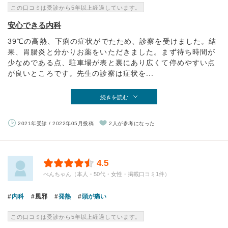
この口コミは受診から5年以上経過しています。
安心できる内科
39℃の高熱、下痢の症状がでたため、診察を受けました。結
果、胃腸炎と分かりお薬をいただきました。まず待ち時間が
少なめである点、駐車場が表と裏にあり広くて停めやすい点
が良いところです。先生の診察は症状を...
続きを読む
2021年受診 / 2022年05月投稿
2人が参考になった
4.5
べんちゃん（本人・50代・女性・掲載口コミ1件）
内科
風邪
発熱
頭が痛い
この口コミは受診から5年以上経過しています。