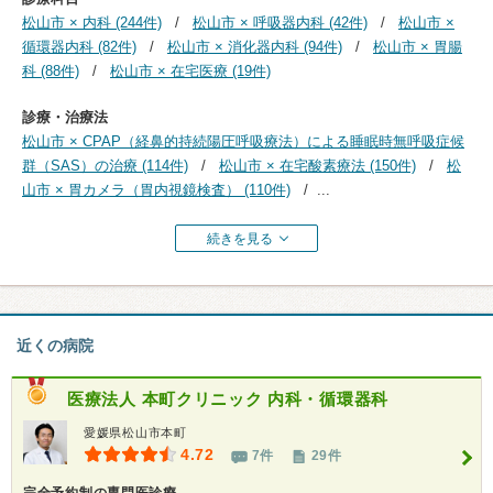
松山市 × 内科 (244件)
松山市 × 呼吸器内科 (42件)
松山市 ×
循環器内科 (82件)
松山市 × 消化器内科 (94件)
松山市 × 胃腸
科 (88件)
松山市 × 在宅医療 (19件)
診療・治療法
松山市 × CPAP（経鼻的持続陽圧呼吸療法）による睡眠時無呼吸症候
群（SAS）の治療 (114件)
松山市 × 在宅酸素療法 (150件)
松
山市 × 胃カメラ（胃内視鏡検査） (110件)
...
続きを見る
近くの病院
医療法人
本町クリニック 内科・循環器科
愛媛県松山市本町
4.72
7件
29件
完全予約制の専門医診療