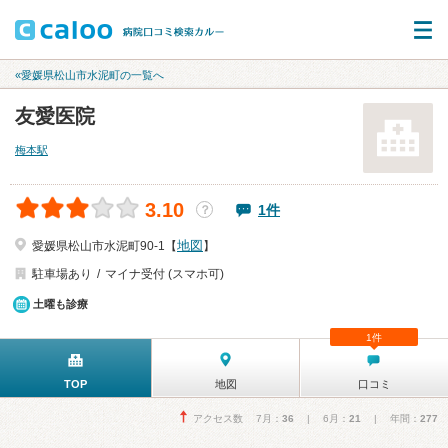
«愛媛県松山市水泥町の一覧へ
友愛医院
梅本駅
3.10
1件
？
地図
愛媛県松山市水泥町90-1【
】
駐車場あり
マイナ受付 (スマホ可)
土曜も診療
1件
TOP
地図
口コミ
アクセス数 7月：
36
| 6月：
21
| 年間：
277