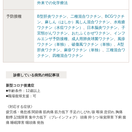
外来での化学療法
予防接種
B型肝炎ワクチン
、
二種混合ワクチン
、
BCGワクチ
ン
、
麻しん（はしか）風しん混合ワクチン
、
水疱瘡
ワクチン（水痘ワクチン）
、
日本脳炎ワクチン
、
子
宮頸がんワクチン
、
おたふくかぜワクチン
、
インフ
ルエンザ予防接種
、
成人用肺炎球菌ワクチン
、
風疹
ワクチン（単独）
、
破傷風ワクチン（単独）
、
A型
肝炎ワクチン
、
麻疹ワクチン（単独）
、
三種混合ワ
クチン
、
四種混合ワクチン
診察している病気の特記事項
新型コロナ後遺症
■年齢条件：12歳以上
■職場復帰支援：可
《対応する症状》
疲労感・倦怠感 関節痛 筋肉痛 筋力低下 手足のしびれ 咳 喀痰 息切れ 胸痛
動悸 記憶障害 集中力低下 （ブレインフォグ） 頭痛 抑うつ 味覚障害 下痢 腹
痛 睡眠障害 咽頭痛 発熱