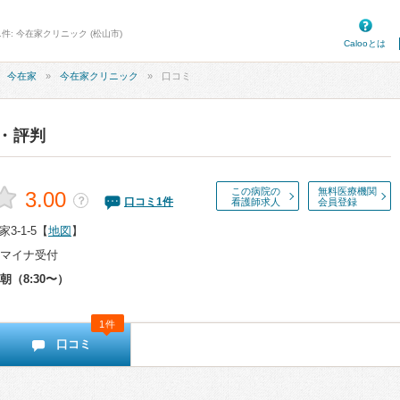
件: 今在家クリニック (松山市)
Calooとは
今在家
今在家クリニック
口コミ
・評判
この病院の
無料医療機関
3.00
？
口コミ
1
件
看護師求人
会員登録
-1-5
【
地図
】
マイナ受付
朝（8:30〜）
1件
口コミ