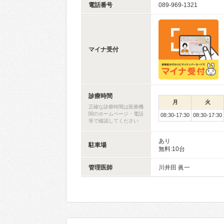
電話番号
089-969-1321
マイナ受付
診療時間
月
火
正確な診療時間は医療機
関のホームページ・電話
08:30-17:30
08:30-17:30
等で確認してください
あり
駐車場
無料:10台
管理医師
川井田 眞一