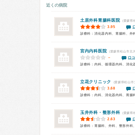
近くの病院
土居外科胃腸科医院
(愛媛県
3.95
診療科：消化器内科、胃腸科、外
宮内内科医院
(愛媛県松山市北久
－
口コ
診療科：内科、循環器内科、消化
立花クリニック
(愛媛県松山市
3.68
診療科：内科、消化器内科、胃腸
玉井外科・整形外科
(愛媛県
2.63
診療科：胃腸科、外科、整形外科