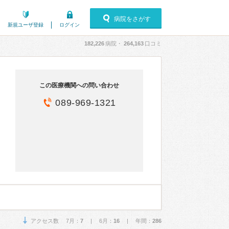
病院をさがす
新規ユーザ登録
ログイン
182,226
病院・
264,163
口コミ
この医療機関への問い合わせ
089-969-1321
アクセス数 7月：
7
| 6月：
16
| 年間：
286