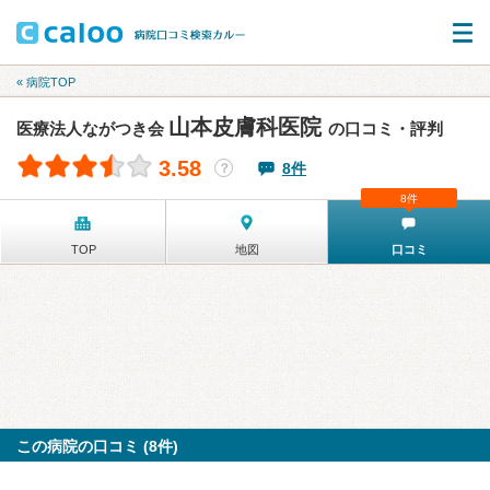
« 病院TOP
山本皮膚科医院
医療法人ながつき会
の口コミ・評判
3.58
8件
？
8件
TOP
地図
口コミ
この病院の口コミ (8件)