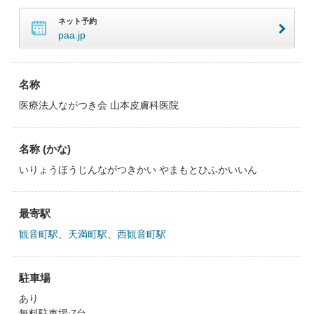
ネット予約
paa.jp
名称
医療法人ながつき会 山本皮膚科医院
名称 (かな)
いりょうほうじんながつきかい やまもとひふかいいん
最寄駅
観音町駅
、
天満町駅
、
西観音町駅
駐車場
あり
無料駐車場:7台