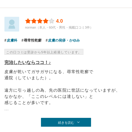
4.0
norman（本人・60代・男性・掲載口コミ3件）
皮膚科
尋常性乾癬
皮膚の発疹・かゆみ
この口コミは受診から5年以上経過しています。
完治したいならココ！♪
皮膚が乾いてガサガサになる、尋常性乾癬で
通院（していました）。
遠方に引っ越しの為、先の医院に世話になっていますが、
なかなか、「ここのレベルには達しない」と
感じることが多いです。
...
続きを読む