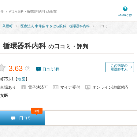
3件: すぎはら眼科・循環器科内科 (倉敷市)
Calooとは
茶屋町
医療法人 幸伸会 すぎはら眼科・循環器科内科
口コミ
・循環器科内科
の口コミ・評判
この病院の
3.63
？
口コミ
3
件
看護師求人
751-1
【
地図
】
車場あり
電子決済可
マイナ受付
オンライン診療対応
女医
3件
口コミ