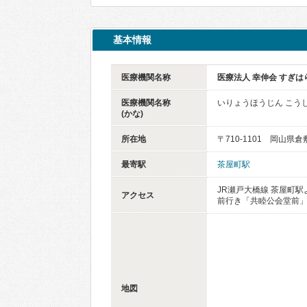
基本情報
医療機関名称
医療法人 幸伸会 すぎ
医療機関名称
いりょうほうじん こう
(かな)
所在地
〒710-1101 岡山県倉
最寄駅
茶屋町駅
JR瀬戸大橋線 茶屋町駅
アクセス
前行き「共睦公会堂前」下
地図