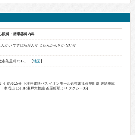
はら眼科・循環器科内科
しんかい すぎはらがんか じゅんかんきか ないか
敷市茶屋町751-1 【
地図
】
より 徒歩15分 下津井電鉄バス イオンモール倉敷帯江茶屋町線 興除車庫
車 徒歩1分 JR瀬戸大橋線 茶屋町駅より タクシー3分