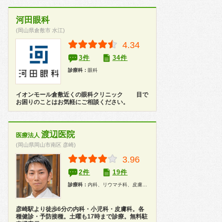
河田眼科
(岡山県倉敷市 水江)
4.34
3件
34件
診療科：
眼科
イオンモール倉敷近くの眼科クリニック 目で
お困りのことはお気軽にご相談ください。
渡辺医院
医療法人
(岡山県岡山市南区 彦崎)
3.96
2件
19件
診療科：
内科、リウマチ科、皮膚科、小児科、健康診断、在宅医療
彦崎駅より徒歩6分の内科・小児科・皮膚科。各
種健診・予防接種。土曜も17時まで診療。無料駐