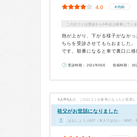
4.0
内科
この口コミは受診から5年以上経過してい
熱が上がり、下がる様子がなかっ
ちらを受診させてもらおました。
です。順番になると車で裏口に移動
受診時期： 2021年06月
投稿時期： 20
5人中5人
が、この口コミが参考になったと投票し
祖父がお世話になりました
はなしょうぶ607（本人ではない・90代・