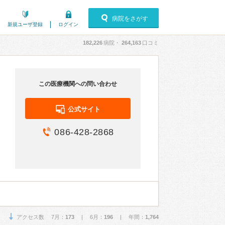
病院をさがす
新規ユーザ登録
ログイン
182,226
病院・
264,163
口コミ
この医療機関への問い合わせ
公式サイト
086-428-2868
アクセス数 7月：
173
| 6月：
196
| 年間：
1,764