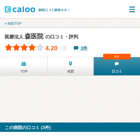
« 病院TOP
森医院
医療法人
の口コミ・評判
4.20
3件
？
3件
TOP
地図
口コミ
この病院の口コミ (3件)