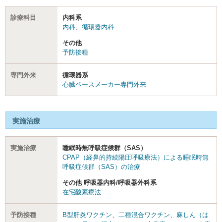
診療科目
内科系
内科
、
循環器内科
その他
予防接種
専門外来
循環器系
心臓ペースメーカー専門外来
実施治療
実施治療
睡眠時無呼吸症候群（SAS）
CPAP（経鼻的持続陽圧呼吸療法）による睡眠時無
呼吸症候群（SAS）の治療
その他 呼吸器内科/呼吸器外科系
在宅酸素療法
予防接種
B型肝炎ワクチン
、
二種混合ワクチン
、
麻しん（は