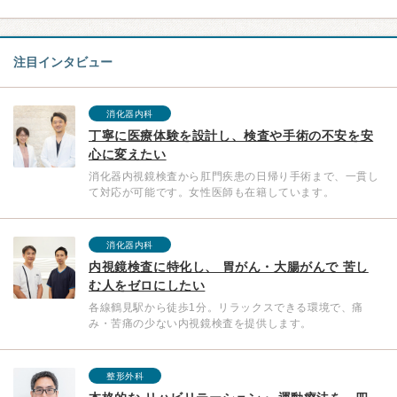
注目インタビュー
消化器内科
丁寧に医療体験を設計し、検査や手術の不安を安
心に変えたい
消化器内視鏡検査から肛門疾患の日帰り手術まで、一貫し
て対応が可能です。女性医師も在籍しています。
消化器内科
内視鏡検査に特化し、 胃がん・大腸がんで 苦し
む人をゼロにしたい
各線鶴見駅から徒歩1分。リラックスできる環境で、痛
み・苦痛の少ない内視鏡検査を提供します。
整形外科