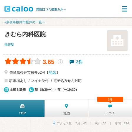
«奈良県桜井市桜井の一覧へ
きむら内科医院
桜井駅
3.65
2件
？
地図
奈良県桜井市桜井52-4【
】
駐車場あり
マイナ受付
電子処方せん対応
土曜も診療
朝（8:30〜）・夜（〜19:30）
2件
TOP
地図
口コミ
アクセス数 7月：
45
| 6月：
50
| 年間：
334