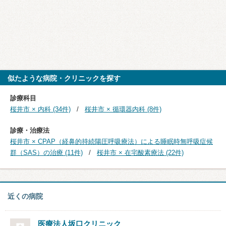
似たような病院・クリニックを探す
診療科目
桜井市 × 内科 (34件)
桜井市 × 循環器内科 (8件)
診療・治療法
桜井市 × CPAP（経鼻的持続陽圧呼吸療法）による睡眠時無呼吸症候
群（SAS）の治療 (11件)
桜井市 × 在宅酸素療法 (22件)
近くの病院
医療法人
坂口クリニック