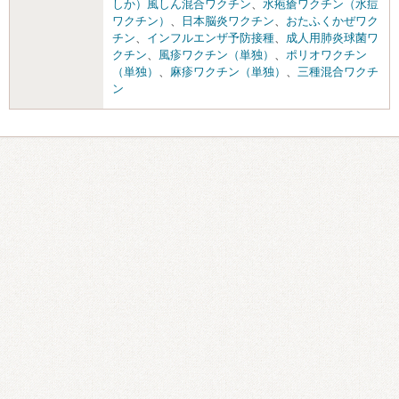
しか）風しん混合ワクチン
、
水疱瘡ワクチン（水痘
ワクチン）
、
日本脳炎ワクチン
、
おたふくかぜワク
チン
、
インフルエンザ予防接種
、
成人用肺炎球菌ワ
クチン
、
風疹ワクチン（単独）
、
ポリオワクチン
（単独）
、
麻疹ワクチン（単独）
、
三種混合ワクチ
ン