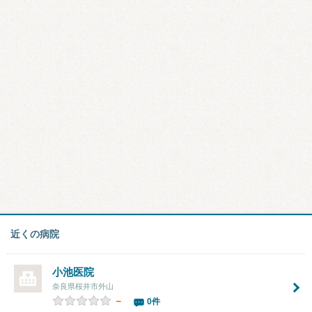
近くの病院
小池医院
奈良県桜井市外山
－
0件