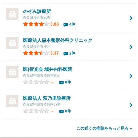
のぞみ診療所
奈良県桜井市忍阪
3.88
4件
医療法人
森本整形外科クリニック
奈良県桜井市桜井
3.37
2件
医)智光会 城井内科医院
奈良県宇陀市榛原下井足
－
0件
医療法人
萩乃里診療所
奈良県宇陀市榛原萩乃里
－
0件
この近くの病院をもっと見る »