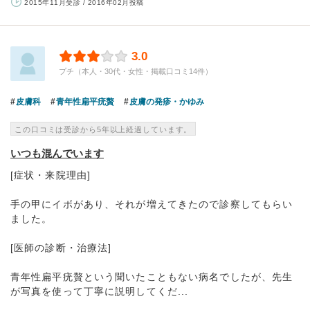
2015年11月受診 / 2016年02月投稿
3.0
プチ（本人・30代・女性・掲載口コミ14件）
皮膚科
青年性扁平疣贅
皮膚の発疹・かゆみ
この口コミは受診から5年以上経過しています。
いつも混んでいます
[症状・来院理由]
手の甲にイボがあり、それが増えてきたので診察してもらい
ました。
[医師の診断・治療法]
青年性扁平疣贅という聞いたこともない病名でしたが、先生
が写真を使って丁寧に説明してくだ...