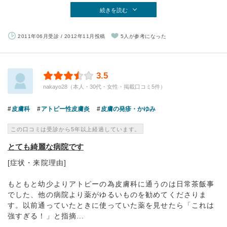
続きを読む
2011年06月受診 / 2012年11月投稿
5人が参考になった
3.5
nakayo28（本人・30代・女性・掲載口コミ5件）
皮膚科
アトピー性皮膚炎
皮膚の発疹・かゆみ
この口コミは受診から5年以上経過しています。
とても綺麗な病院です
[症状・来院理由]
もともと幼少よりアトピーの為皮膚科に通うのは日常茶飯事
でした、他の病院より薬がゆるいものを勧めてくださりま
す。以前通っていたときに使っていた薬を見せたら「これは
強すぎる！」と指摘...