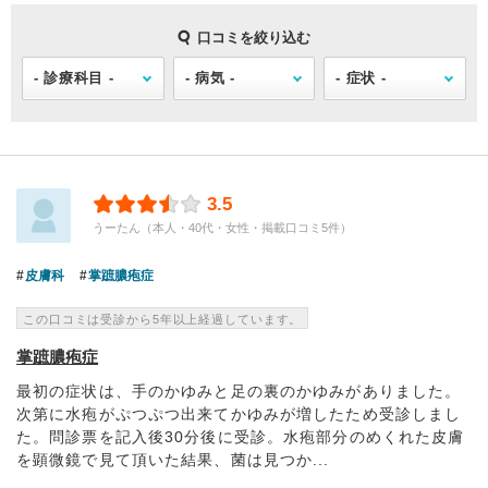
口コミを絞り込む
3.5
うーたん（本人・40代・女性・掲載口コミ5件）
皮膚科
掌蹠膿疱症
この口コミは受診から5年以上経過しています。
掌蹠膿疱症
最初の症状は、手のかゆみと足の裏のかゆみがありました。
次第に水疱がぷつぷつ出来てかゆみが増したため受診しまし
た。問診票を記入後30分後に受診。水疱部分のめくれた皮膚
を顕微鏡で見て頂いた結果、菌は見つか...