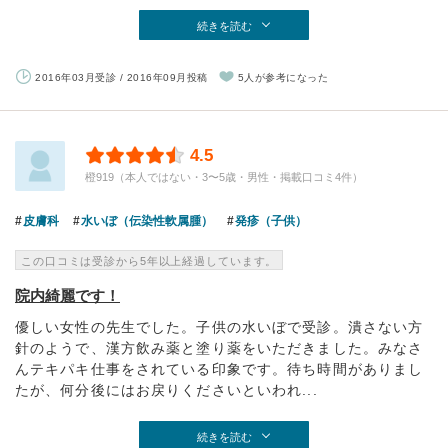
続きを読む
2016年03月受診 / 2016年09月投稿
5人が参考になった
4.5
橙919（本人ではない・3〜5歳・男性・掲載口コミ4件）
皮膚科
水いぼ（伝染性軟属腫）
発疹（子供）
この口コミは受診から5年以上経過しています。
院内綺麗です！
優しい女性の先生でした。子供の水いぼで受診。潰さない方
針のようで、漢方飲み薬と塗り薬をいただきました。みなさ
んテキパキ仕事をされている印象です。待ち時間がありまし
たが、何分後にはお戻りくださいといわれ...
続きを読む