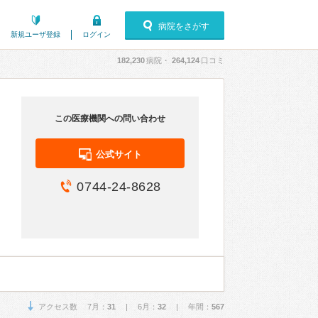
病院をさがす
新規ユーザ登録
ログイン
182,230
病院・
264,124
口コミ
この医療機関への問い合わせ
公式サイト
0744-24-8628
アクセス数 7月：
31
| 6月：
32
| 年間：
567