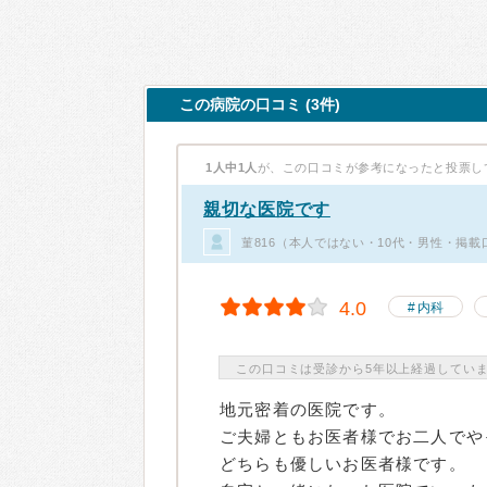
この病院の口コミ (3件)
1人中1人
が、この口コミが参考になったと投票し
親切な医院です
菫816（本人ではない・10代・男性・掲載
4.0
内科
この口コミは受診から5年以上経過してい
地元密着の医院です。
ご夫婦ともお医者様でお二人でや
どちらも優しいお医者様です。