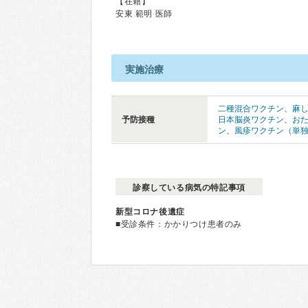
【在籍】
安東 範明 医師
実施治療
二種混合ワクチン
、
麻
予防接種
日本脳炎ワクチン
、
お
ン
、
風疹ワクチン（単
診察している病気の特記事項
新型コロナ後遺症
■受診条件：かかりつけ患者のみ