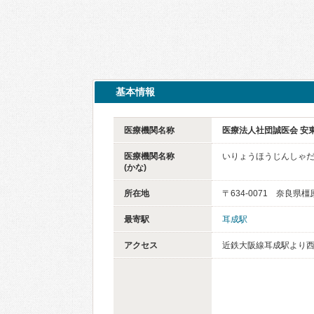
基本情報
医療機関名称
医療法人社団誠医会 安
医療機関名称
いりょうほうじんしゃだ
(かな)
所在地
〒634-0071 奈良県
最寄駅
耳成駅
アクセス
近鉄大阪線耳成駅より西