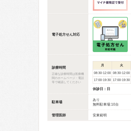
電子処方せん対応
月
火
診療時間
08:30-12:00
08:30-12:00
正確な診療時間は医療機
関のホームページ・電話
17:00-19:30
17:00-19:30
等で確認してください
休診日：日
あり
駐車場
無料駐車場:10台
管理医師
安東範明