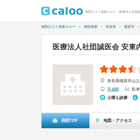
病院口コミ検索カルー - 医療法人社団誠
病院口コミ検索カルー
病院検索
奈良県
橿原市
医療法人社団誠医会 安東
奈良県橿原市山之坊
耳成駅
駐車
土曜も診療
病院TOP
地図・アクセス