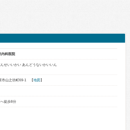
東内科医院
んせいいかい あんどうないかいいん
橿原市山之坊町69-1 【
地図
】
へ徒歩8分