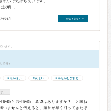
きれいで気持ち良いです。
説明...
17年06月
続きを読む
ています。
ミ13件）
頭が痛い
めまい
手足がしびれる
ます。
性医師と男性医師、希望はありますか？」と訊ね
構いませんと伝えると、順番が早く回ってきたほ