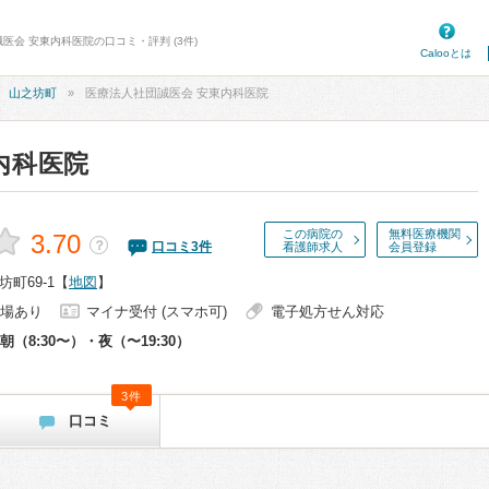
医会 安東内科医院の口コミ・評判 (3件)
Calooとは
山之坊町
医療法人社団誠医会 安東内科医院
内科医院
この病院の
無料医療機関
3.70
？
口コミ
3
件
看護師求人
会員登録
町69-1
【
地図
】
場あり
マイナ受付 (スマホ可)
電子処方せん対応
朝（8:30〜）・夜（〜19:30）
3件
口コミ