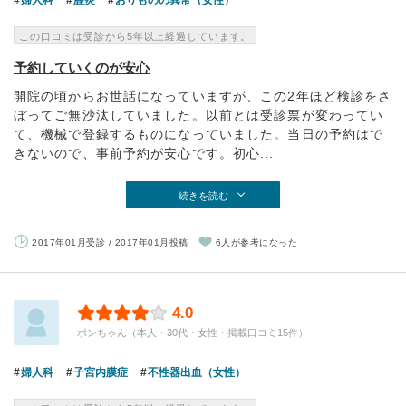
婦人科
膣炎
おりものの異常（女性）
この口コミは受診から5年以上経過しています。
予約していくのが安心
開院の頃からお世話になっていますが、この2年ほど検診をさ
ぼってご無沙汰していました。以前とは受診票が変わってい
て、機械で登録するものになっていました。当日の予約はで
きないので、事前予約が安心です。初心...
続きを読む
2017年01月受診 / 2017年01月投稿
6人が参考になった
4.0
ポンちゃん（本人・30代・女性・掲載口コミ15件）
婦人科
子宮内膜症
不性器出血（女性）