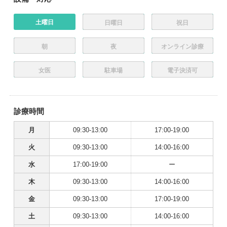
土曜日
日曜日
祝日
朝
夜
オンライン診療
女医
駐車場
電子決済可
診療時間
月
09:30-13:00
17:00-19:00
火
09:30-13:00
14:00-16:00
水
17:00-19:00
ー
木
09:30-13:00
14:00-16:00
金
09:30-13:00
17:00-19:00
土
09:30-13:00
14:00-16:00