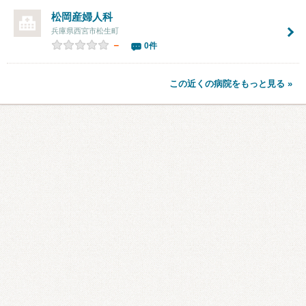
松岡産婦人科
兵庫県西宮市松生町
－
0件
この近くの病院をもっと見る »