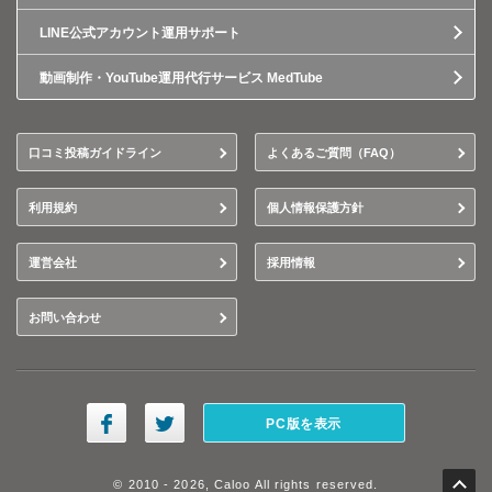
LINE公式アカウント運用サポート
動画制作・YouTube運用代行サービス MedTube
口コミ投稿ガイドライン
よくあるご質問（FAQ）
利用規約
個人情報保護方針
運営会社
採用情報
お問い合わせ
PC版を表示
© 2010 - 2026, Caloo All rights reserved.