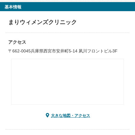
基本情報
まりウィメンズクリニック
アクセス
〒662-0045兵庫県西宮市安井町5-14 夙川フロントビル3F
大きな地図・アクセス