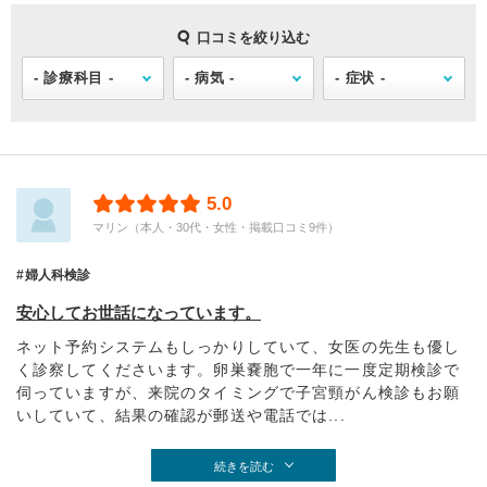
口コミを絞り込む
5.0
マリン（本人・30代・女性・掲載口コミ9件）
婦人科検診
安心してお世話になっています。
ネット予約システムもしっかりしていて、女医の先生も優し
く診察してくださいます。卵巣嚢胞で一年に一度定期検診で
伺っていますが、来院のタイミングで子宮頸がん検診もお願
いしていて、結果の確認が郵送や電話では...
続きを読む