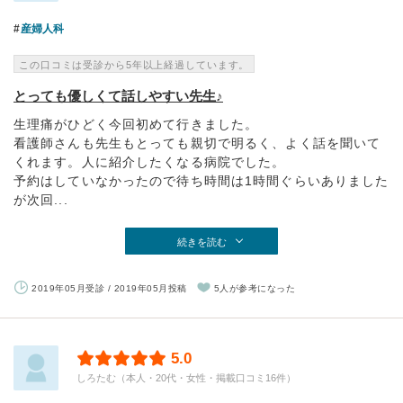
産婦人科
この口コミは受診から5年以上経過しています。
とっても優しくて話しやすい先生♪
生理痛がひどく今回初めて行きました。
看護師さんも先生もとっても親切で明るく、よく話を聞いて
くれます。人に紹介したくなる病院でした。
予約はしていなかったので待ち時間は1時間ぐらいありました
が次回...
続きを読む
2019年05月受診 / 2019年05月投稿
5人が参考になった
5.0
しろたむ（本人・20代・女性・掲載口コミ16件）