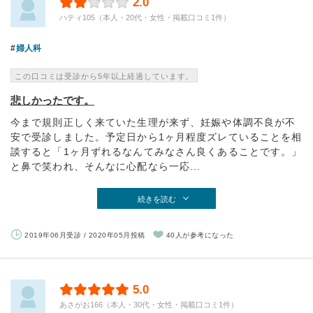
2.0
ハティ105（本人・20代・女性・掲載口コミ1件）
婦人科
この口コミは受診から5年以上経過しています。
悲しかったです。
今まで規則正しく来ていた生理が来ず、妊娠や体調不良が不
安で受診しました。予定日から1ヶ月程度ズレていることを相
談すると「1ヶ月ずれるなんてみなさん良くあることです。」
と鼻で笑われ、そんなに心配なら一応...
続きを読む
2019年06月受診 / 2020年05月投稿
40人が参考になった
5.0
あさがお166（本人・30代・女性・掲載口コミ1件）