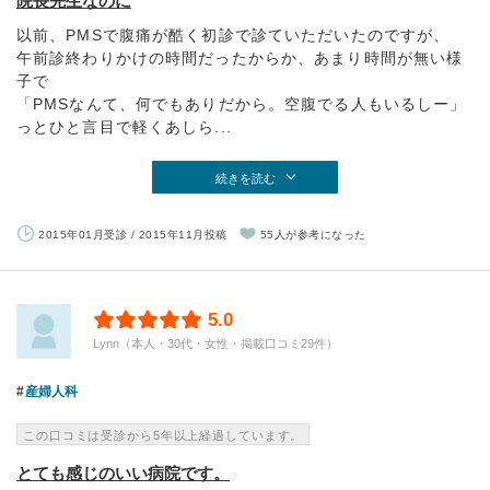
院長先生なのに
以前、PMSで腹痛が酷く初診で診ていただいたのですが、
午前診終わりかけの時間だったからか、あまり時間が無い様
子で
「PMSなんて、何でもありだから。空腹でる人もいるしー」
っとひと言目で軽くあしら...
続きを読む
2015年01月受診 / 2015年11月投稿
55人が参考になった
5.0
Lynn（本人・30代・女性・掲載口コミ29件）
産婦人科
この口コミは受診から5年以上経過しています。
とても感じのいい病院です。