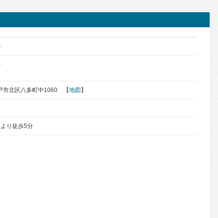
科
か
神戸市北区八多町中1060 【
地図
】
より徒歩5分