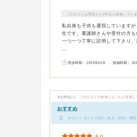
この口コミは受診から5年以上経過してい
私自身も子供も通院していますが
生です。看護師さんや受付の方も
一つ一つ丁寧に説明して下さり、
...
受診時期： 2019年01月
投稿時期： 20
8人中5人
が、この口コミが参考になったと投票し
おすすめ
ホワイト ダフニー911（本人・30代・男
5.0