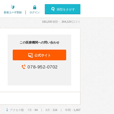
病院をさがす
新規ユーザ登録
ログイン
182,230
病院・
264,124
口コミ
この医療機関への問い合わせ
公式サイト
078-952-0702
アクセス数 7月：
94
| 6月：
116
| 年間：
1,457