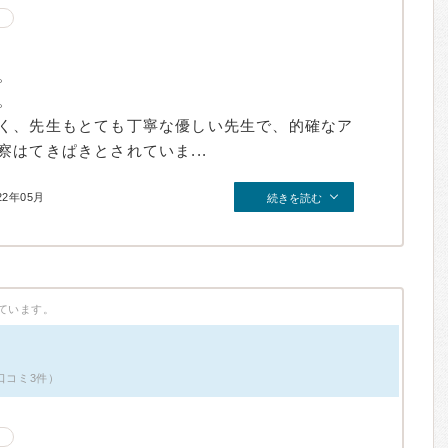
。
。
く、先生もとても丁寧な優しい先生で、的確なア
はてきぱきとされていま...
22年05月
続きを読む
ています。
口コミ3件）