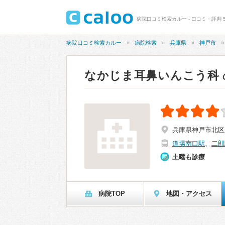
病院口コミ検索カルー - 口コミ・評判 
病院口コミ検索カルー
病院検索
兵庫県
神戸市
なかじま耳鼻いんこう科
兵庫県神戸市北区八
道場南口駅
、
二郎
土曜も診療
病院TOP
地図・アクセス