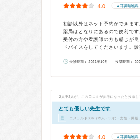
4.0
耳鼻咽喉科
初診以外はネット予約ができます
薬局はとなりにあるので便利です
受付の方や看護師の方も感じが良
ドバイスをしてくださいます。診察
受診時期： 2021年10月
投稿時期： 20
2人中2人
が、この口コミが参考になったと投票し
とても優しい先生です
エメラルド386（本人・30代・女性・掲載
4.0
耳鼻咽喉科