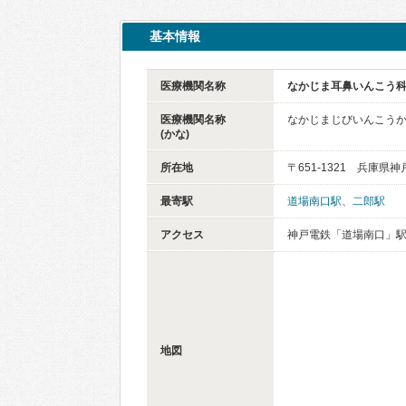
基本情報
医療機関名称
なかじま耳鼻いんこう
医療機関名称
なかじまじびいんこう
(かな)
所在地
〒651-1321 兵庫県
最寄駅
道場南口駅
、
二郎駅
アクセス
神戸電鉄「道場南口」駅
地図