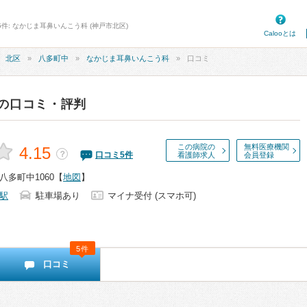
5件: なかじま耳鼻いんこう科 (神戸市北区)
Calooとは
北区
八多町中
なかじま耳鼻いんこう科
口コミ
の口コミ・評判
この病院の
無料医療機関
4.15
？
口コミ
5
件
看護師求人
会員登録
多町中1060
【
地図
】
駅
駐車場あり
マイナ受付 (スマホ可)
5件
口コミ