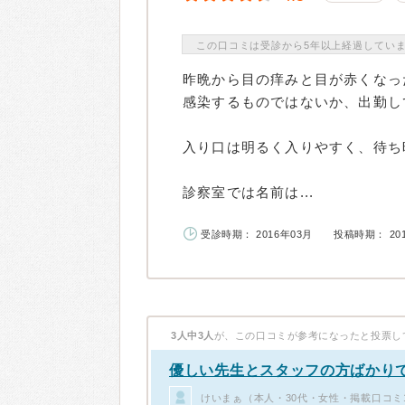
この口コミは受診から5年以上経過してい
昨晩から目の痒みと目が赤くなっ
感染するものではないか、出勤し
入り口は明るく入りやすく、待ち
診察室では名前は...
受診時期： 2016年03月
投稿時期： 20
3人中3人
が、この口コミが参考になったと投票し
優しい先生とスタッフの方ばかり
けいまぁ（本人・30代・女性・掲載口コミ