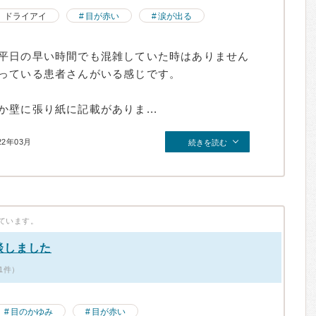
ドライアイ
目が赤い
涙が出る
平日の早い時間でも混雑していた時はありません
っている患者さんがいる感じです。
壁に張り紙に記載がありま...
22年03月
続きを読む
ています。
談しました
1件）
目のかゆみ
目が赤い