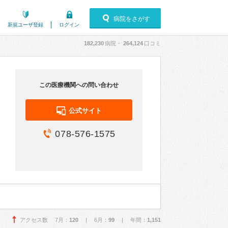
病院をさがす
新規ユーザ登録
ログイン
182,230
病院・
264,124
口コミ
この医療機関への問い合わせ
公式サイト
078-576-1575
アクセス数 7月：
120
| 6月：
99
| 年間：
1,151