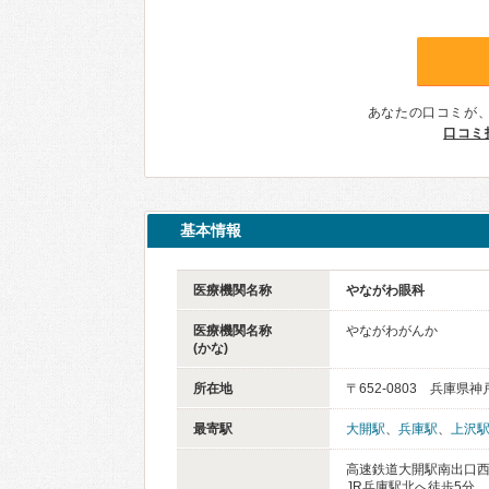
あなたの口コミが
口コミ
基本情報
医療機関名称
やながわ眼科
医療機関名称
やながわがんか
(かな)
所在地
〒652-0803 兵庫県
最寄駅
大開駅
、
兵庫駅
、
上沢
高速鉄道大開駅南出口西
JR兵庫駅北へ徒歩5分