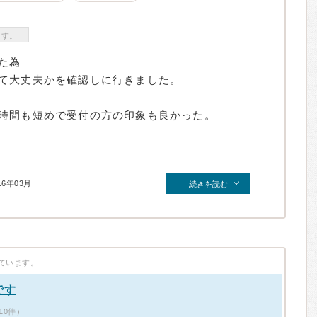
ます。
た為
て大丈夫かを確認しに行きました。
時間も短めで受付の方の印象も良かった。
16年03月
続きを読む
ています。
です
10件）