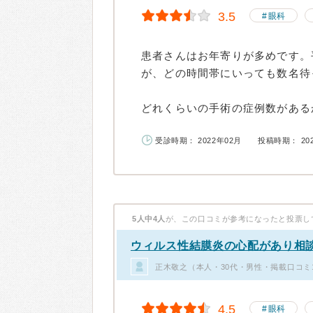
3.5
眼科
患者さんはお年寄りが多めです。
が、どの時間帯にいっても数名待
どれくらいの手術の症例数があるか
受診時期： 2022年02月
投稿時期： 20
5人中4人
が、この口コミが参考になったと投票し
ウィルス性結膜炎の心配があり相
正木敬之（本人・30代・男性・掲載口コミ
4.5
眼科