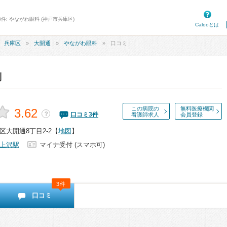
件: やながわ眼科 (神戸市兵庫区)
Calooとは
兵庫区
大開通
やながわ眼科
口コミ
判
この病院の
無料医療機関
3.62
？
口コミ
3
件
看護師求人
会員登録
大開通8丁目2-2
【
地図
】
上沢駅
マイナ受付 (スマホ可)
3件
口コミ