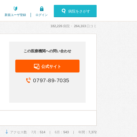
病院をさがす
新規ユーザ登録
ログイン
182,226
病院・
264,163
口コミ
この医療機関への問い合わせ
公式サイト
0797-89-7035
アクセス数 7月：
514
| 6月：
543
| 年間：
7,372