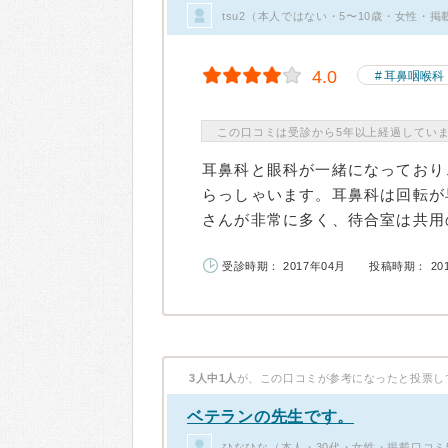
tsu2（本人ではない・5〜10歳・女性・掲
4.0
耳鼻咽喉科
この口コミは受診から5年以上経過してい
耳鼻科と眼科が一緒になっており
らっしゃいます。耳鼻科は回転が
さんが非常に多く、待合室は共用の
受診時期： 2017年04月
投稿時期： 20
3人中1人
が、この口コミが参考になったと投票し
ベテランの先生です。
ひなひな（本人・30代・女性・掲載口コミ