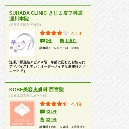
SUHADA CLINIC きじま皮フ科逆
瀬川本院
(兵庫県宝塚市 逆瀬川)
4.13
2件
145件
診療科：
アレルギー科、皮膚科、美容皮膚科
逆瀬川駅直結アピア４階 年齢に応じたお悩みに
アドバイスしていくオーダーメイドな皮膚科クリ
ニックです
KOBE美容皮膚科 西宮院
(兵庫県西宮市 久出ケ谷町)
4.49
421件
324件
診療科：
内科、皮膚科、美容皮膚科