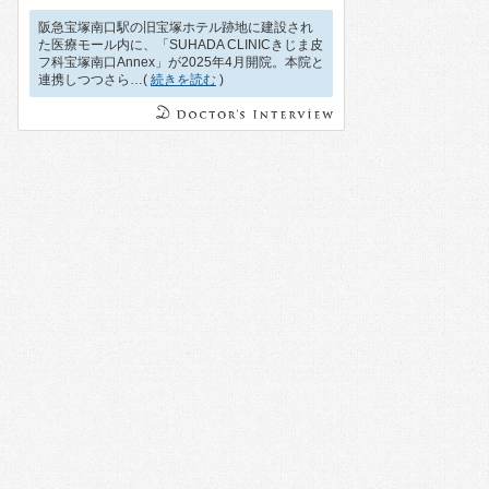
阪急宝塚南口駅の旧宝塚ホテル跡地に建設され
た医療モール内に、「SUHADA CLINICきじま皮
フ科宝塚南口Annex」が2025年4月開院。本院と
連携しつつさら…(
続きを読む
)