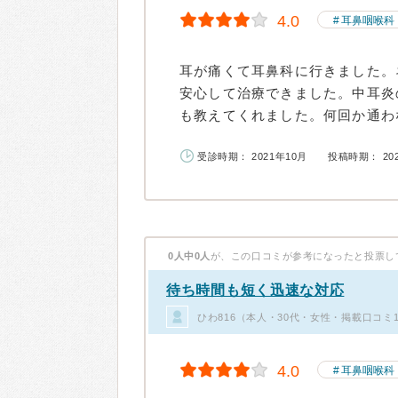
4.0
耳鼻咽喉科
耳が痛くて耳鼻科に行きました。
安心して治療できました。中耳炎
も教えてくれました。何回か通わな
受診時期： 2021年10月
投稿時期： 20
0人中0人
が、この口コミが参考になったと投票し
待ち時間も短く迅速な対応
ひわ816（本人・30代・女性・掲載口コミ
4.0
耳鼻咽喉科