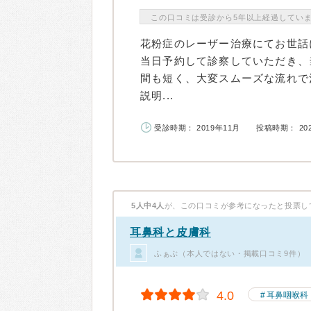
この口コミは受診から5年以上経過してい
花粉症のレーザー治療にてお世話
当日予約して診察していただき、
間も短く、大変スムーズな流れで
説明...
受診時期： 2019年11月
投稿時期： 20
5人中4人
が、この口コミが参考になったと投票し
耳鼻科と皮膚科
ふぁぶ（本人ではない・掲載口コミ9件）
4.0
耳鼻咽喉科