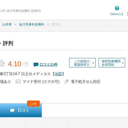
1件: 金川耳鼻科皮膚科 (宝塚市)
Calooとは
山本東
金川耳鼻科皮膚科
口コミ
・評判
この病院の
無料医療機関
4.10
？
口コミ
11
件
看護師求人
会員登録
3丁目14-7 日之出メディカス
【
地図
】
場あり
マイナ受付 (スマホ可)
電子処方せん対応
11件
口コミ