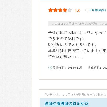
4.0
耳鼻咽喉科
この口コミは受診から5年以上経過してい
子供が風邪の時にお世話になって
できるので便利です。
駅が近いので人も多いです。
耳鼻科は比較的空いていますが皮
待合室が狭い上に...
受診時期： 2018年11月
投稿時期： 20
3人中1人
が、この口コミが参考になったと投票し
医師や看護師の対応が◎