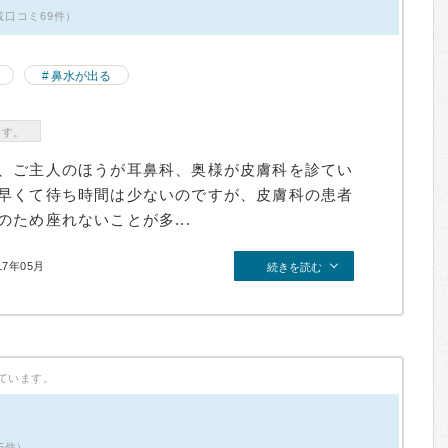
載口コミ69件）
鼻水が出る
ます。
、ご主人のほうが耳鼻科、奥様が皮膚科を診てい
早くて待ち時間は少ないのですが、皮膚科の患者
ため座れないことが多...
17年05月
続きを読む
ています。
5件）