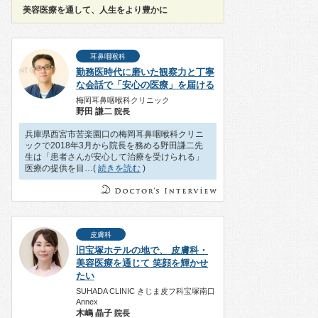
美容医療を通して、人生をより豊かに
耳鼻咽喉科
勤務医時代に磨いた観察力と丁寧
な会話で「安心の医療」を届ける
梅岡耳鼻咽喉科クリニック
野田 謙二
院長
兵庫県西宮市苦楽園口の梅岡耳鼻咽喉科クリニ
ックで2018年3月から院長を務める野田謙二先
生は「患者さんが安心して治療を受けられる」
医療の提供を目…(
続きを読む
)
皮膚科
旧宝塚ホテルの地で、 皮膚科・
美容医療を通じて 笑顔を輝かせ
たい
SUHADA CLINIC きじま皮フ科宝塚南口
Annex
木嶋 晶子
院長