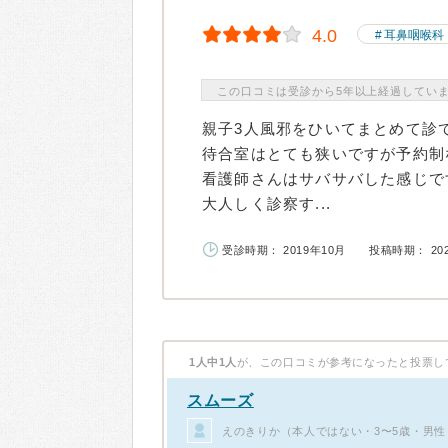
4.0
耳鼻咽喉科
この口コミは受診から5年以上経過してい
親子3人風邪をひいてまとめて診
待合室はとても狭いですが予約制
看護師さんはサバサバした感じで
大人しく診察す...
受診時期： 2019年10月
投稿時期： 20
1人中1人
が、この口コミが参考になったと投票し
スムーズ
えのきりか（本人ではない・3〜5歳・男性