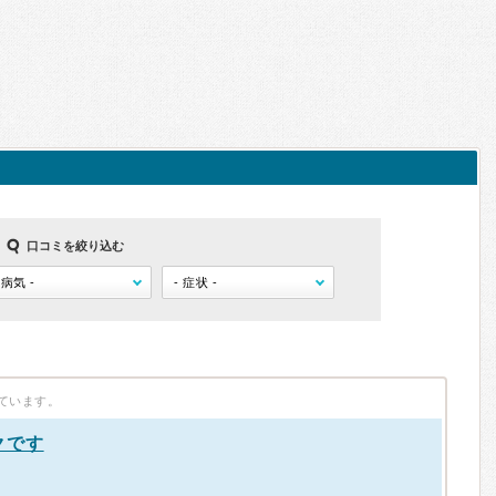
口コミを絞り込む
ています。
クです
）