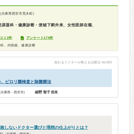
(兵庫県西宮市荒木町)
泌尿器科・健康診断・便秘下痢外来、女性医師在籍、
コミ2件
アンケート174件
器科、内視鏡、健康診断
頼れるドクターが教える治療法 Vol.083
い、ピロリ菌検査と除菌療法
細野 智子
(兵庫県・西宮市)
院長
失敗しないドクター選びと理想の仕上がりとは？