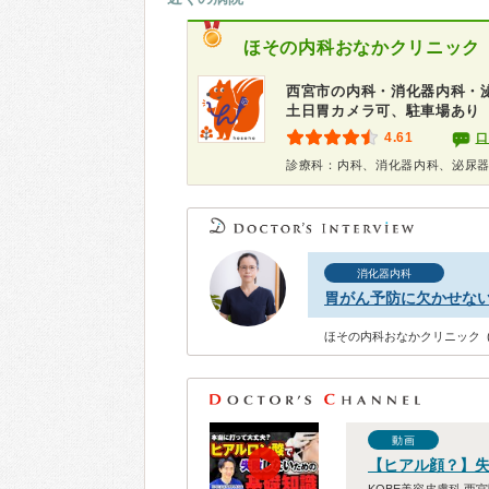
ほその内科おなかクリニック
西宮市の内科・消化器内科・
土日胃カメラ可、駐車場あり
4.61
口
診療科：内科、消化器内科、泌尿
消化器内科
胃がん予防に欠かせな
ほその内科おなかクリニック 
動画
【ヒアル顔？】