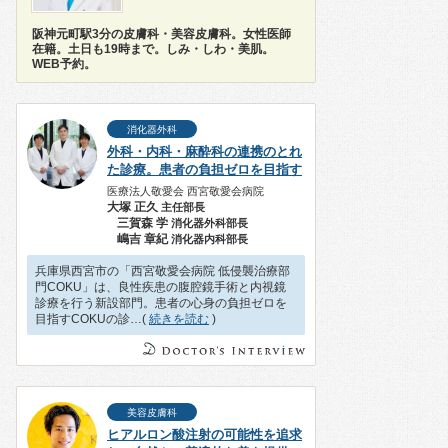
阪神元町駅3分の皮膚科・美容皮膚科。女性医師
在籍。土日も19時まで。しみ・しわ・美肌。
WEB予約。
消化器外科
外科・内科・麻酔科の連携のとれ
た診療。患者の負担ゼロを目指す
医療法人敬愛会 西宮敬愛会病院
大塚 正久
主任部長
三賀森 学
消化器外科部長
嶋吉 章紀
消化器内科部長
兵庫県西宮市の「西宮敬愛会病院 低侵襲治療部
門COKU」は、良性疾患の腹腔鏡手術と内視鏡
診療を行う新設部門。患者の心身の負担ゼロを
目指すCOKUの診…(
続きを読む
)
美容皮膚科
ヒアルロン酸注射の可能性を追求