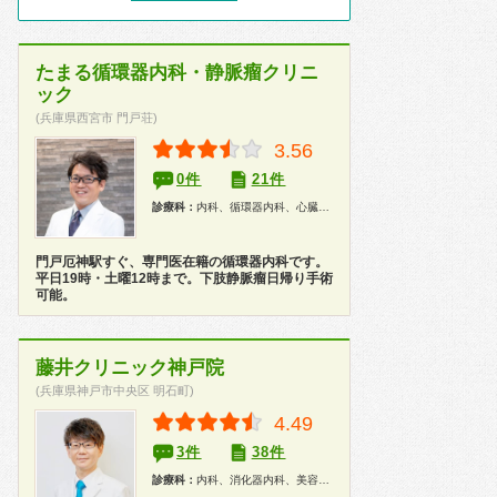
たまる循環器内科・静脈瘤クリニ
ック
(兵庫県西宮市 門戸荘)
3.56
0件
21件
診療科：
内科、循環器内科、心臓血管外科、健康診断、在宅医療
門戸厄神駅すぐ、専門医在籍の循環器内科です。
平日19時・土曜12時まで。下肢静脈瘤日帰り手術
可能。
藤井クリニック神戸院
(兵庫県神戸市中央区 明石町)
4.49
3件
38件
診療科：
内科、消化器内科、美容外科、美容皮膚科、内視鏡、人間ドック