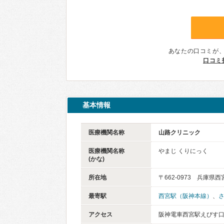
あなたの口コミが
口コミ
基本情報
医療機関名称
山路クリニック
医療機関名称
やまじ くりにっく
(かな)
所在地
〒662-0973 兵庫県西
最寄駅
西宮駅（阪神本線）
、
アクセス
阪神電車西宮駅えびす口