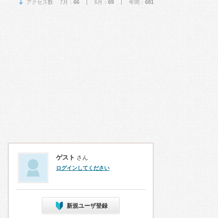
アクセス数 7月：
66
| 6月：
69
| 年間：
681
ゲスト
さん
ログインしてください
新規ユーザ登録