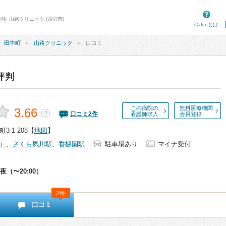
件: 山路クリニック (西宮市)
Calooとは
田中町
山路クリニック
口コミ
評判
この病院の
無料医療機関
3.66
？
口コミ
2
件
看護師求人
会員登録
-1-208
【
地図
】
）
、
さくら夙川駅
、
香櫨園駅
駐車場あり
マイナ受付
夜（〜20:00）
2件
口コミ