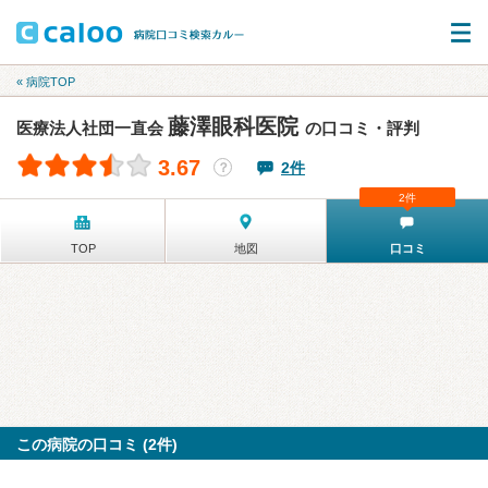
« 病院TOP
藤澤眼科医院
医療法人社団一直会
の口コミ・評判
3.67
2件
？
2件
TOP
地図
口コミ
この病院の口コミ (2件)