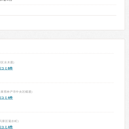
区水木通)
口コミ8件
兵庫県神戸市中央区橘通)
口コミ4件
兵庫区菊水町)
口コミ4件