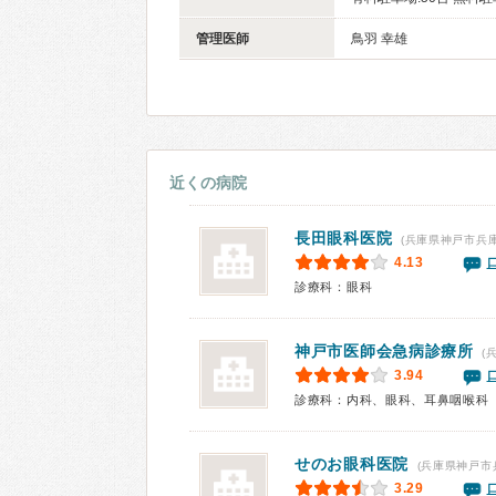
管理医師
鳥羽 幸雄
近くの病院
長田眼科医院
(兵庫県神戸市兵庫
4.13
診療科：眼科
神戸市医師会急病診療所
(
3.94
診療科：内科、眼科、耳鼻咽喉科
せのお眼科医院
(兵庫県神戸市
3.29