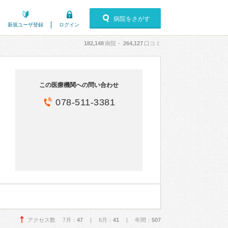
病院をさがす
新規ユーザ登録
ログイン
182,148
病院・
264,127
口コミ
この医療機関への問い合わせ
078-511-3381
アクセス数 7月：
47
| 6月：
41
| 年間：
507