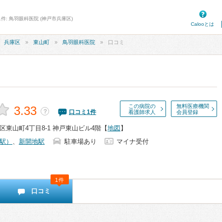
件: 鳥羽眼科医院 (神戸市兵庫区)
Calooとは
兵庫区
東山町
鳥羽眼科医院
口コミ
この病院の
無料医療機関
3.33
？
口コミ
1
件
看護師求人
会員登録
東山町4丁目8-1 神戸東山ビル4階
【
地図
】
駅）
、
新開地駅
駐車場あり
マイナ受付
1件
口コミ