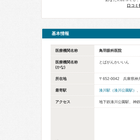
口コミ
基本情報
医療機関名称
鳥羽眼科医院
医療機関名称
とばがんかいいん
(かな)
所在地
〒652-0042 兵庫県
最寄駅
湊川駅（湊川公園駅）
アクセス
地下鉄湊川公園駅、神鉄