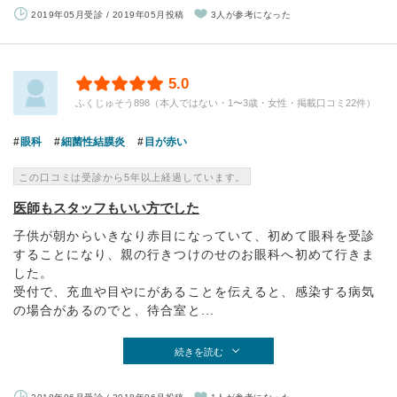
2019年05月受診 / 2019年05月投稿
3人が参考になった
5.0
ふくじゅそう898（本人ではない・1〜3歳・女性・掲載口コミ22件）
眼科
細菌性結膜炎
目が赤い
この口コミは受診から5年以上経過しています。
医師もスタッフもいい方でした
子供が朝からいきなり赤目になっていて、初めて眼科を受診
することになり、親の行きつけのせのお眼科へ初めて行きま
した。
受付で、充血や目やにがあることを伝えると、感染する病気
の場合があるのでと、待合室と...
続きを読む