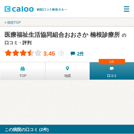
« 病院TOP
医療福祉生活協同組合おおさか 楠根診療所
の
口コミ・評判
3.45
2件
？
2件
TOP
地図
口コミ
この病院の口コミ (2件)