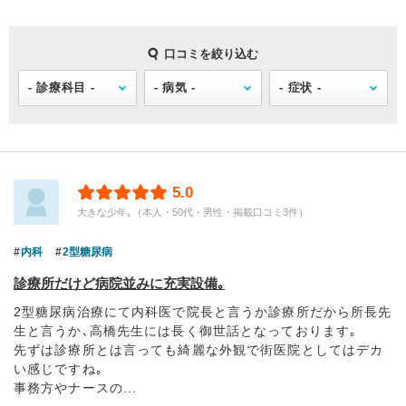
口コミを絞り込む
5.0
大きな少年｡（本人・50代・男性・掲載口コミ3件）
内科
2型糖尿病
診療所だけど病院並みに充実設備｡
2型糖尿病治療にて内科医で院長と言うか診療所だから所長先
生と言うか､高橋先生には長く御世話となっております｡
先ずは診療所とは言っても綺麗な外観で街医院としてはデカ
い感じですね｡
事務方やナースの...