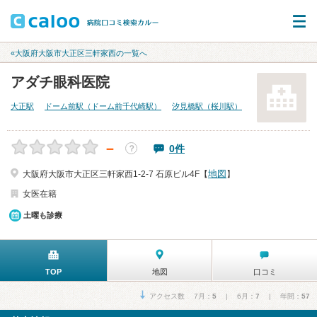
«大阪府大阪市大正区三軒家西の一覧へ
アダチ眼科医院
大正駅
ドーム前駅（ドーム前千代崎駅）
汐見橋駅（桜川駅）
－
0件
？
地図
大阪府大阪市大正区三軒家西1-2-7 石原ビル4F【
】
女医在籍
土曜も診療
TOP
地図
口コミ
アクセス数 7月：
5
| 6月：
7
| 年間：
57