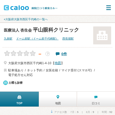
«大阪府大阪市西区千代崎の一覧へ
平山眼科クリニック
医療法人 杏生会
九条駅
ドーム前駅（ドーム前千代崎駅）
西長堀駅
－
0件
？
地図
大阪府大阪市西区千代崎1-4-10【
】
駐車場あり
ネット予約
女医在籍
マイナ受付 (スマホ可)
電子処方せん対応
土曜も診療
TOP
地図
口コミ
アクセス数 7月：
5
| 6月：
9
| 年間：
92