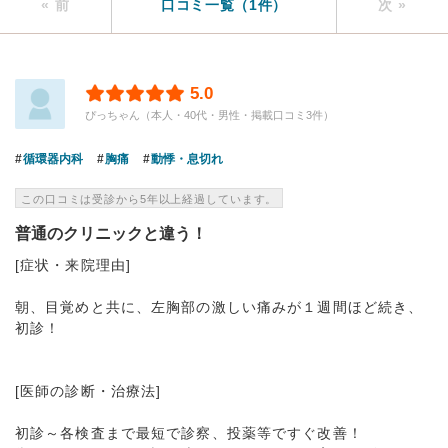
« 前
口コミ一覧（1件）
次 »
5.0
ぴっちゃん（本人・40代・男性・掲載口コミ3件）
循環器内科
胸痛
動悸・息切れ
この口コミは受診から5年以上経過しています。
普通のクリニックと違う！
[症状・来院理由]
朝、目覚めと共に、左胸部の激しい痛みが１週間ほど続き、
初診！
[医師の診断・治療法]
初診～各検査まで最短で診察、投薬等ですぐ改善！