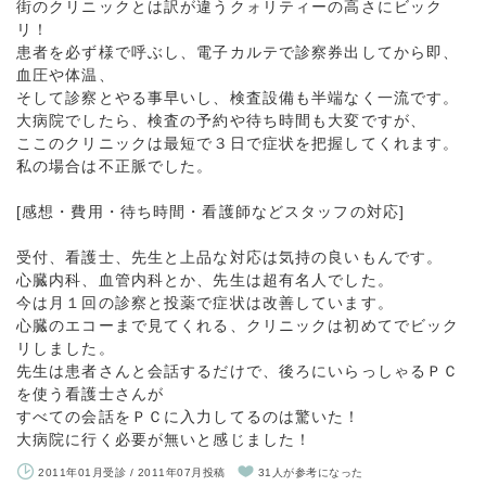
街のクリニックとは訳が違うクォリティーの高さにビック
リ！
患者を必ず様で呼ぶし、電子カルテで診察券出してから即、
血圧や体温、
そして診察とやる事早いし、検査設備も半端なく一流です。
大病院でしたら、検査の予約や待ち時間も大変ですが、
ここのクリニックは最短で３日で症状を把握してくれます。
私の場合は不正脈でした。
[感想・費用・待ち時間・看護師などスタッフの対応]
受付、看護士、先生と上品な対応は気持の良いもんです。
心臓内科、血管内科とか、先生は超有名人でした。
今は月１回の診察と投薬で症状は改善しています。
心臓のエコーまで見てくれる、クリニックは初めてでビック
リしました。
先生は患者さんと会話するだけで、後ろにいらっしゃるＰＣ
を使う看護士さんが
すべての会話をＰＣに入力してるのは驚いた！
大病院に行く必要が無いと感じました！
2011年01月受診 / 2011年07月投稿
31人が参考になった