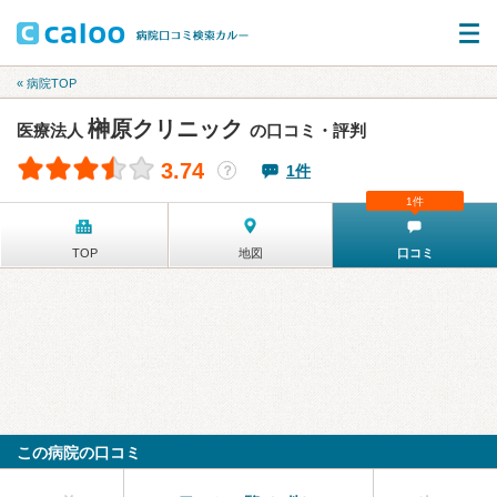
« 病院TOP
榊原クリニック
医療法人
の口コミ・評判
3.74
1件
？
1件
TOP
地図
口コミ
この病院の口コミ