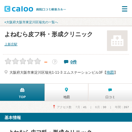
«大阪府大阪市東淀川区瑞光の一覧へ
よねむら皮フ科・形成クリニック
上新庄駅
－
0件
？
地図
大阪府大阪市東淀川区瑞光1-11-3 エムステーションビル3F【
】
TOP
地図
口コミ
アクセス数 7月：
41
| 6月：
30
| 年間：
267
基本情報