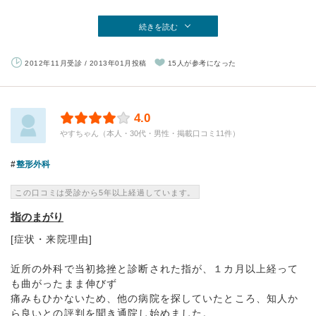
続きを読む
2012年11月受診 / 2013年01月投稿
15人が参考になった
4.0
やすちゃん（本人・30代・男性・掲載口コミ11件）
整形外科
この口コミは受診から5年以上経過しています。
指のまがり
[症状・来院理由]
近所の外科で当初捻挫と診断された指が、１カ月以上経って
も曲がったまま伸びず
痛みもひかないため、他の病院を探していたところ、知人か
ら良いとの評判を聞き通院し始めました。