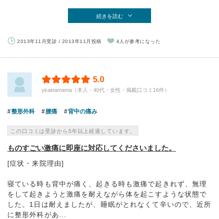
続きを読む
2013年11月受診 / 2013年11月投稿
4人が参考になった
5.0
ykainamama（本人・40代・女性・掲載口コミ16件）
整形外科
腰痛
背中の痛み
この口コミは受診から5年以上経過しています。
ものすごい激痛に即座に対応してくださいました。
[症状・来院理由]
寝ている時も背中が痛く、起きる時も激痛で起きれず、無理
をして起きようと激痛を耐えながら体を起こすような状態で
した。1日は耐えましたが、睡眠がとれなくて辛いので、近所
に整形外科があ...