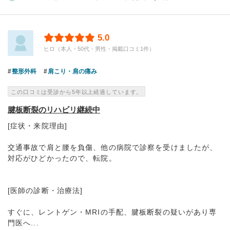
5.0
ヒロ（本人・50代・男性・掲載口コミ1件）
整形外科
肩こり・肩の痛み
この口コミは受診から5年以上経過しています。
腱板断裂のリハビリ継続中
[症状・来院理由]
交通事故で肩と腰を負傷、他の病院で診察を受けましたが、
対応がひどかったので、転院。
[医師の診断・治療法]
すぐに、レントゲン・MRIの手配、腱板断裂の疑いがあり専
門医へ...