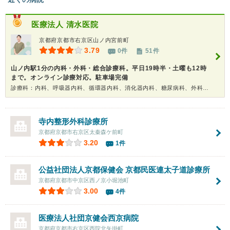
医療法人
清水医院
京都府京都市右京区山ノ内宮前町
3.79
0件
51件
山ノ内駅1分の内科・外科・総合診療科。平日19時半・土曜も12時
まで。オンライン診療対応。駐車場完備
診療科：内科、呼吸器内科、循環器内科、消化器内科、糖尿病科、外科、小児外科、健康診断
寺内整形外科診療所
京都府京都市右京区太秦森ケ前町
3.20
1件
公益社団法人京都保健会
京都民医連太子道診療所
京都府京都市中京区西ノ京小堀池町
3.00
4件
医療法人社団京健会西京病院
京都府京都市右京区西院北矢掛町