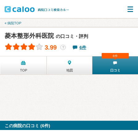
« 病院TOP
菱本整形外科医院
の口コミ・評判
3.99
6件
？
6件
TOP
地図
口コミ
この病院の口コミ (6件)