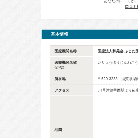
あなたの口コミが
口コミ
基本情報
医療機関名称
医療法人和晃会 ふじた
医療機関名称
いりょうほうじんわこう
(かな)
所在地
〒520-3233 滋賀県湖
アクセス
JR草津線甲西駅より徒歩
地図