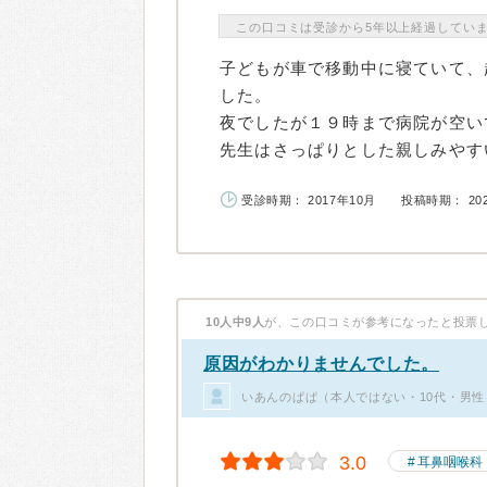
この口コミは受診から5年以上経過してい
子どもが車で移動中に寝ていて、
した。
夜でしたが１９時まで病院が空い
先生はさっぱりとした親しみやすい
受診時期： 2017年10月
投稿時期： 20
10人中9人
が、この口コミが参考になったと投票
原因がわかりませんでした。
いあんのぱぱ（本人ではない・10代・男性
3.0
耳鼻咽喉科