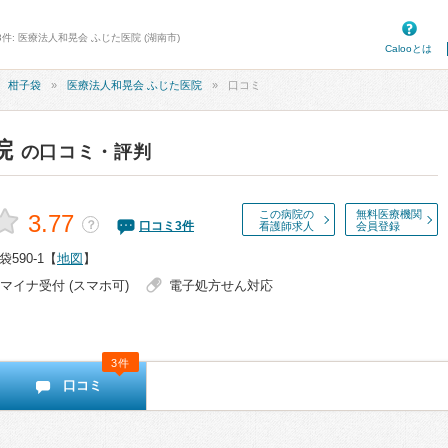
件: 医療法人和晃会 ふじた医院 (湖南市)
Calooとは
柑子袋
医療法人和晃会 ふじた医院
口コミ
院
の口コミ・評判
この病院の
無料医療機関
3.77
？
口コミ
3
件
看護師求人
会員登録
590-1
【
地図
】
マイナ受付 (スマホ可)
電子処方せん対応
3件
口コミ