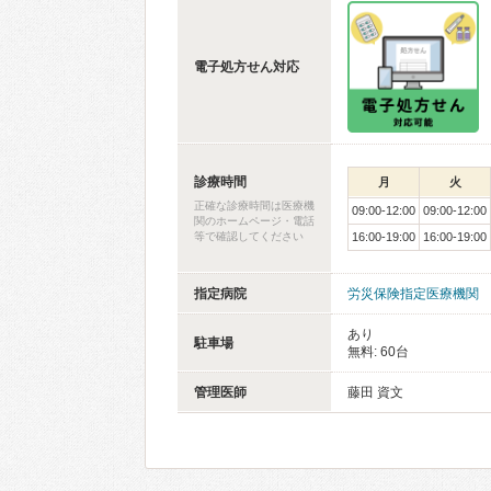
電子処方せん対応
診療時間
月
火
正確な診療時間は医療機
09:00-12:00
09:00-12:00
関のホームページ・電話
等で確認してください
16:00-19:00
16:00-19:00
指定病院
労災保険指定医療機関
あり
駐車場
無料: 60台
管理医師
藤田 資文