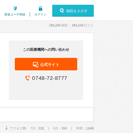
病院をさがす
新規ユーザ登録
ログイン
182,225
病院・
264,153
口コミ
この医療機関への問い合わせ
公式サイト
0748-72-8777
アクセス数 7月：
132
| 6月：
153
| 年間：
1,645