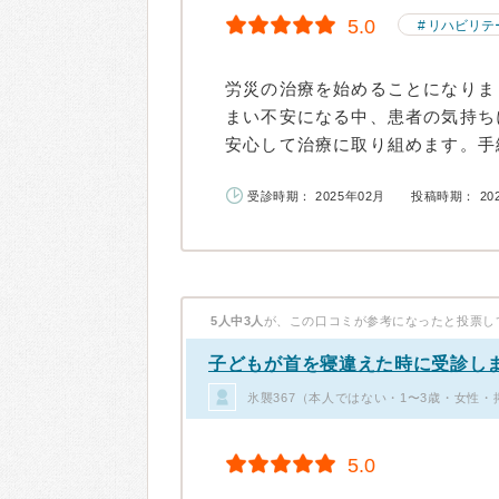
5.0
リハビリテ
労災の治療を始めることになりま
まい不安になる中、患者の気持ち
安心して治療に取り組めます。手続
受診時期： 2025年02月
投稿時期： 20
5人中3人
が、この口コミが参考になったと投票し
子どもが首を寝違えた時に受診し
氷襲367（本人ではない・1〜3歳・女性・
5.0