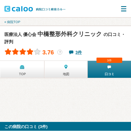
« 病院TOP
中橋整形外科クリニック
医療法人 優心会
の口コミ・
評判
3.76
3件
？
3件
TOP
地図
口コミ
この病院の口コミ (3件)