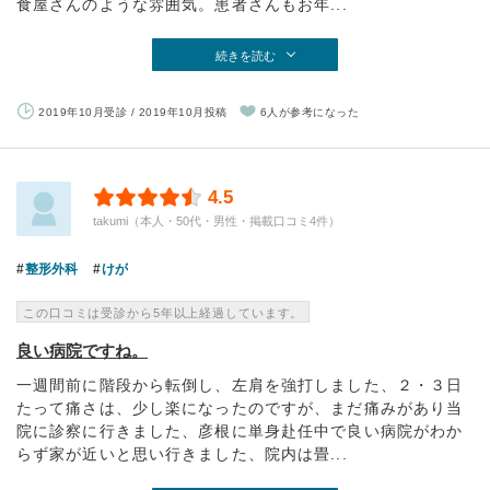
食屋さんのような雰囲気。患者さんもお年...
続きを読む
2019年10月受診 / 2019年10月投稿
6人が参考になった
4.5
takumi（本人・50代・男性・掲載口コミ4件）
整形外科
けが
この口コミは受診から5年以上経過しています。
良い病院ですね。
一週間前に階段から転倒し、左肩を強打しました、２・３日
たって痛さは、少し楽になったのですが、まだ痛みがあり当
院に診察に行きました、彦根に単身赴任中で良い病院がわか
らず家が近いと思い行きました、院内は畳...