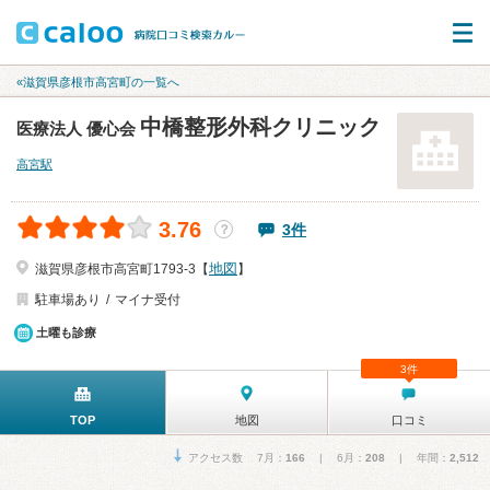
«滋賀県彦根市高宮町の一覧へ
中橋整形外科クリニック
医療法人 優心会
高宮駅
3.76
3件
？
地図
滋賀県彦根市高宮町1793-3【
】
駐車場あり
マイナ受付
土曜も診療
3件
TOP
地図
口コミ
アクセス数 7月：
166
| 6月：
208
| 年間：
2,512