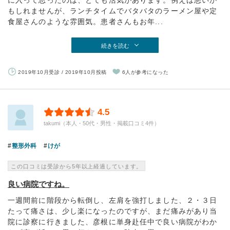
に入って思ったのは、とても活気があります。例えは悪いか
もしれませんが、ランチタイムでバタバタのラーメン屋や定
食屋さんのような雰囲気。患者さんもお年...
続きを読む
2019年10月受診 / 2019年10月投稿
6人が参考になった
4.5
takumi（本人・50代・男性・掲載口コミ4件）
整形外科
けが
この口コミは受診から5年以上経過しています。
良い病院ですね。
一週間前に階段から転倒し、左肩を強打しました、２・３日
たって痛さは、少し楽になったのですが、まだ痛みがあり当
院に診察に行きました、彦根に単身赴任中で良い病院がわか