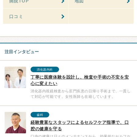
病院TOP
地図
口コミ
注目インタビュー
消化器内科
丁寧に医療体験を設計し、検査や手術の不安を安
心に変えたい
消化器内視鏡検査から肛門疾患の日帰り手術まで、一貫し
て対応が可能です。女性医師も在籍しています。
歯科
経験豊富なスタッフによるセルフケア指導で、口
腔の健康を守る
口内の健康は日々のメンテナンスから。効果的なセルフケ