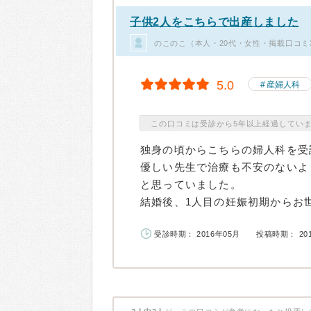
子供2人をこちらで出産しました
のこのこ（本人・20代・女性・掲載口コミ
5.0
産婦人科
この口コミは受診から5年以上経過してい
独身の頃からこちらの婦人科を受
優しい先生で治療も不安のないよ
と思っていました。
結婚後、1人目の妊娠初期からお世
受診時期： 2016年05月
投稿時期： 20