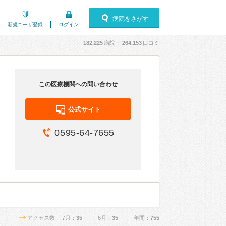
病院をさがす
新規ユーザ登録
ログイン
182,225
病院・
264,153
口コミ
この医療機関への問い合わせ
公式サイト
0595-64-7655
アクセス数 7月：
35
| 6月：
35
| 年間：
755