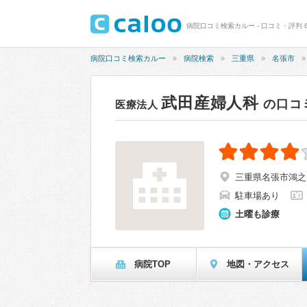
病院口コミ検索カルー - 口コミ・評判 6
病院口コミ検索カルー
病院検索
三重県
名張市
武田産婦人科
の口コ
医療法人
三重県名張市鴻之台
駐車場あり
土曜も診療
病院TOP
地図・アクセス