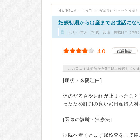
4人中4人
が、この口コミが参考になったと投票し
妊娠初期から出産までお世話にな
けい（本人・20代・女性・掲載口コミ3件
4.0
妊婦検診
この口コミは受診から5年以上経過してい
[症状・来院理由]
体のだるさや月経が止まったこと
ったため評判の良い武田産婦人科
[医師の診断・治療法]
病院へ着くとまず尿検査をして陽..