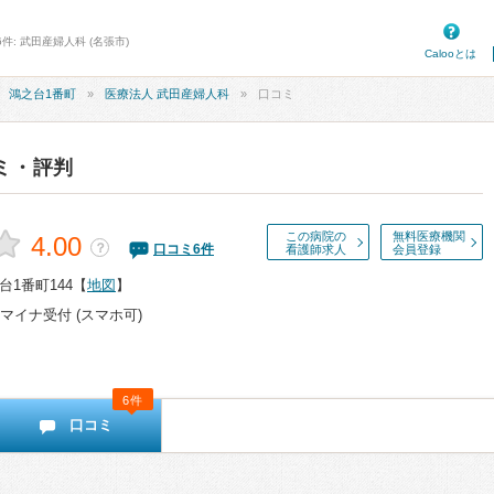
件: 武田産婦人科 (名張市)
Calooとは
鴻之台1番町
医療法人 武田産婦人科
口コミ
ミ・評判
この病院の
無料医療機関
4.00
？
口コミ
6
件
看護師求人
会員登録
1番町144
【
地図
】
マイナ受付 (スマホ可)
6件
口コミ