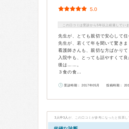
5.0
この口コミは受診から5年以上経過してい
先生が、とても親切で安心して任
先生が、若くて年を聞いて驚きまし
看護師さんも、親切な方ばかりて
入院中も、とっても話やすくて良
後は……。
３食の食...
受診時期： 2017年05月
投稿時期： 20
3人中3人
が、この口コミが参考になったと投票し
的確な診断