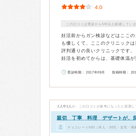
4.0
この口コミは受診から5年以上経過してい
妊活前からガン検診などはここの
も優しくて、ここのクリニックは
評判通りの良いクリニックです。
妊活を初めてからは、基礎体温が変
受診時期： 2017年09月
投稿時期： 20
2人中2人
が、この口コミが参考になったと投票し
親切 丁寧 料理 デザートが、
チョコレート690（本人・30代・女性・掲