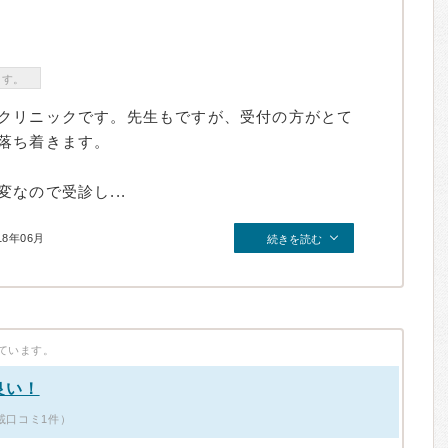
ます。
クリニックです。先生もですが、受付の方がとて
落ち着きます。
なので受診し...
18年06月
続きを読む
ています。
良い！
載口コミ1件）