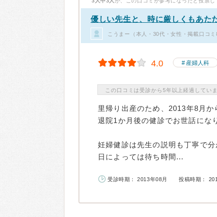
3人中3人
が、この口コミが参考になったと投票し
優しい先生と、時に厳しくもあた
こうまー（本人・30代・女性・掲載口コミ
4.0
産婦人科
この口コミは受診から5年以上経過してい
里帰り出産のため、2013年8月
退院1か月後の健診でお世話にな
妊婦健診は先生の説明も丁寧で分
日によっては待ち時間...
受診時期： 2013年08月
投稿時期： 20