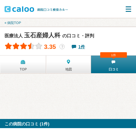
« 病院TOP
玉石産婦人科
医療法人
の口コミ・評判
3.35
1件
？
1件
TOP
地図
口コミ
この病院の口コミ (1件)