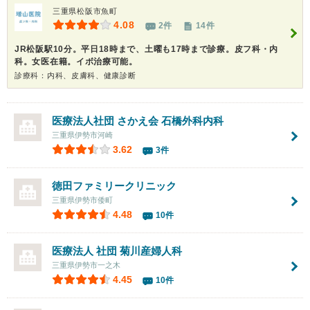
三重県松阪市魚町
4.08
2件
14件
JR松阪駅10分。平日18時まで、土曜も17時まで診療。皮フ科・内
科。女医在籍。イボ治療可能。
診療科：内科、皮膚科、健康診断
医療法人社団 さかえ会
石橋外科内科
三重県伊勢市河崎
3.62
3件
徳田ファミリークリニック
三重県伊勢市倭町
4.48
10件
医療法人 社団 菊川産婦人科
三重県伊勢市一之木
4.45
10件