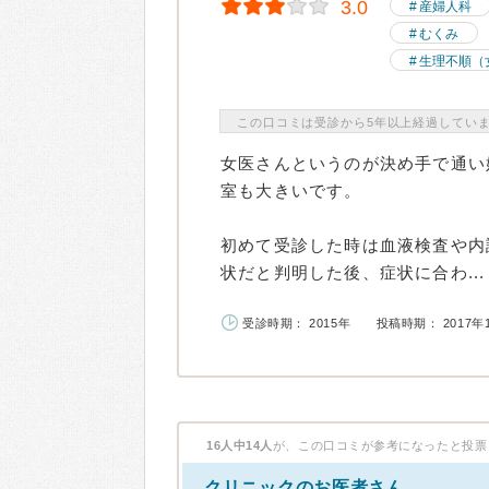
3.0
産婦人科
むくみ
生理不順（
この口コミは受診から5年以上経過してい
女医さんというのが決め手で通い
室も大きいです。
初めて受診した時は血液検査や内
状だと判明した後、症状に合わ...
受診時期： 2015年
投稿時期： 2017年
16人中14人
が、この口コミが参考になったと投票
クリニックのお医者さん