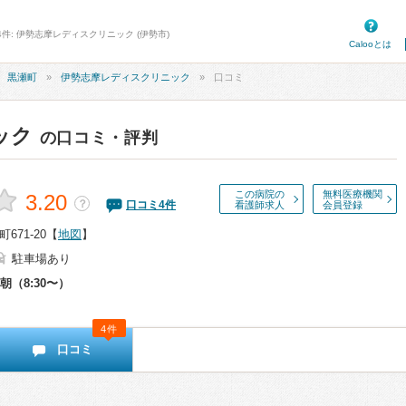
4件: 伊勢志摩レディスクリニック (伊勢市)
Calooとは
黒瀬町
伊勢志摩レディスクリニック
口コミ
ック
の口コミ・評判
この病院の
無料医療機関
3.20
？
口コミ
4
件
看護師求人
会員登録
71-20
【
地図
】
駐車場あり
朝（8:30〜）
4件
口コミ