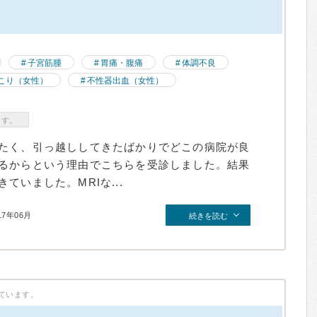
）
子宮筋腫
胃痛・腹痛
体調不良
こり（女性）
不性器出血（女性）
ます。
たく、引っ越ししてきたばかりでどこの病院が良
るからという理由でこちらを受診しました。結果
ていました。MRIな...
17年06月
続きを読む
ています。