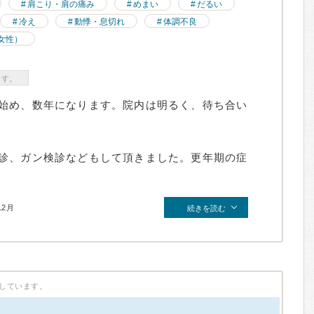
肩こり・肩の痛み
めまい
だるい
冷え
動悸・息切れ
体調不良
女性）
ます。
始め、数年になります。院内は明るく、待ち合い
診、ガン検診などもして頂きました。更年期の症
12月
続きを読む
しています。