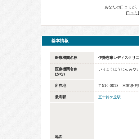
あなたの口コミが
口コミ
基本情報
医療機関名称
伊勢志摩レディスクリ
医療機関名称
いりょうほうじん みや
(かな)
所在地
〒516-0018 三重県伊
最寄駅
五十鈴ケ丘駅
地図