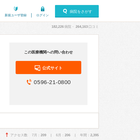
病院をさがす
新規ユーザ登録
ログイン
182,226
病院・
264,163
口コミ
この医療機関への問い合わせ
公式サイト
0596-21-0800
アクセス数 7月：
209
| 6月：
206
| 年間：
2,395