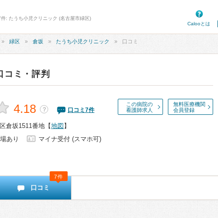
7件: たうち小児クリニック (名古屋市緑区)
Calooとは
緑区
倉坂
たうち小児クリニック
口コミ
口コミ・評判
この病院の
無料医療機関
4.18
？
口コミ
7
件
看護師求人
会員登録
倉坂1511番地
【
地図
】
場あり
マイナ受付 (スマホ可)
7件
口コミ