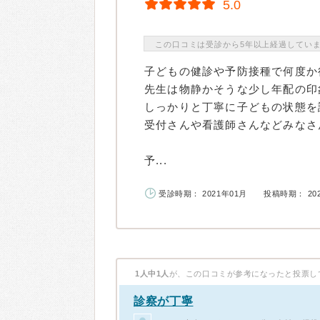
5.0
この口コミは受診から5年以上経過してい
子どもの健診や予防接種で何度か
先生は物静かそうな少し年配の印
しっかりと丁寧に子どもの状態を
受付さんや看護師さんなどみなさ
予...
受診時期： 2021年01月
投稿時期： 20
1人中1人
が、この口コミが参考になったと投票し
診察が丁寧