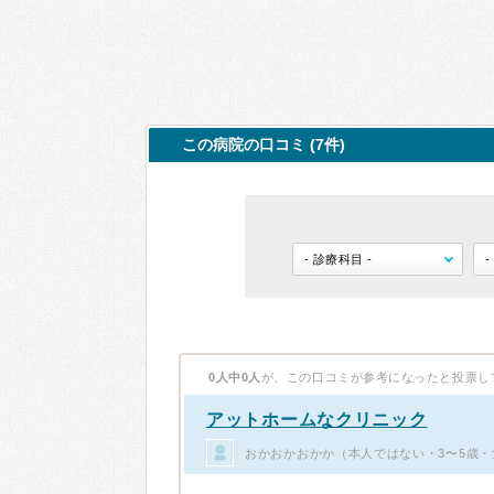
この病院の口コミ (7件)
0人中0人
が、この口コミが参考になったと投票し
アットホームなクリニック
おかおかおかか（本人ではない・3〜5歳・