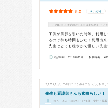
5.0
小児科
この口コミは受診から5年以上経過してい
子供が風邪を引いた時等、利用し
るので待ち時間も少なく利用出来
先生はとても穏やかで優しい先生で
受診時期： 2018年01月
投稿時期： 20
2人中2人
が、この口コミが参考になったと投票し
先生も看護師さんも素晴らしい！
ゆん（本人ではない・3〜5歳・女性・掲載