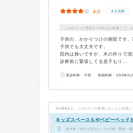
4.0
小児科
この口コミは受診から5年以上経過してい
子供の、かかりつけの病院です。
子供でも大丈夫です。
院内は狭いですが、木の作りで清
診察前に緊張してる息子もリ...
受診時期： 不明
投稿時期： 2015年01
0人中0人
が、この口コミが参考になったと投票し
キッズスペースもやベビーベッド
金木犀（本人ではない・3〜5歳・男性・掲