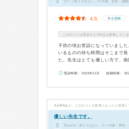
ぴー（本人ではない・3〜5歳・女性・掲載
4.5
小児科
この口コミは受診から5年以上経過してい
子供の頃お世話になっていました
いるものの待ち時間はそこまで長
た。先生はとても優しい方で、病院
受診時期： 2019年11月
投稿時期： 20
0人中0人
が、この口コミが参考になったと投票し
優しい先生です。
Risachi（本人ではない・5〜10歳・男性