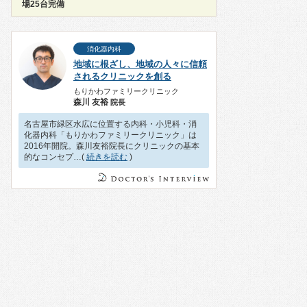
場25台完備
消化器内科
地域に根ざし、地域の人々に信頼
されるクリニックを創る
もりかわファミリークリニック
森川 友裕
院長
名古屋市緑区水広に位置する内科・小児科・消
化器内科「もりかわファミリークリニック」は
2016年開院。森川友裕院長にクリニックの基本
的なコンセプ…(
続きを読む
)