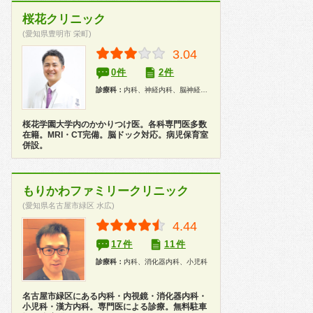
桜花クリニック
(愛知県豊明市 栄町)
3.04
0件
2件
診療科：
内科、神経内科、脳神経外科、婦人科、小児科、健康診断、人間ドック
桜花学園大学内のかかりつけ医。各科専門医多数
在籍。MRI・CT完備。脳ドック対応。病児保育室
併設。
もりかわファミリークリニック
(愛知県名古屋市緑区 水広)
4.44
17件
11件
診療科：
内科、消化器内科、小児科
名古屋市緑区にある内科・内視鏡・消化器内科・
小児科・漢方内科。専門医による診療。無料駐車