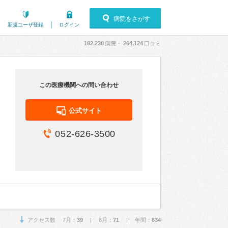
病院をさがす
新規ユーザ登録
ログイン
182,230
病院・
264,124
口コミ
この医療機関への問い合わせ
公式サイト
052-626-3500
アクセス数 7月：
39
| 6月：
71
| 年間：
634