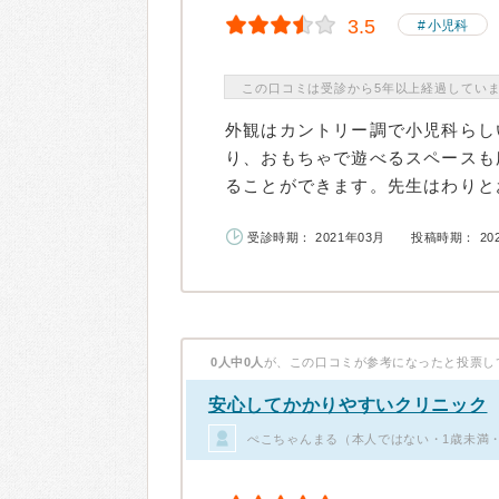
3.5
小児科
この口コミは受診から5年以上経過してい
外観はカントリー調で小児科らし
り、おもちゃで遊べるスペースも
ることができます。先生はわりとお
受診時期： 2021年03月
投稿時期： 20
0人中0人
が、この口コミが参考になったと投票し
安心してかかりやすいクリニック
ぺこちゃんまる（本人ではない・1歳未満・