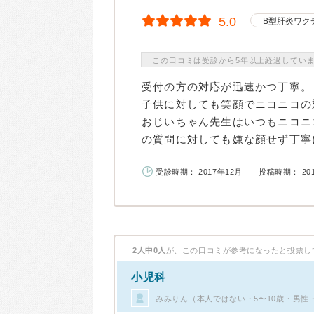
5.0
B型肝炎ワク
この口コミは受診から5年以上経過してい
受付の方の対応が迅速かつ丁寧。
子供に対しても笑顔でニコニコの
おじいちゃん先生はいつもニコニ
の質問に対しても嫌な顔せず丁寧に
受診時期： 2017年12月
投稿時期： 20
2人中0人
が、この口コミが参考になったと投票し
小児科
みみりん（本人ではない・5〜10歳・男性