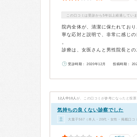
この口コミは受診から5年以上経過してい
院内全体が、清潔に保たれており
寧な応対と説明で、非常に感じの
。
診療は、女医さんと男性院長との二
受診時期： 2020年12月
投稿時期： 20
12人中10人
が、この口コミが参考になったと投票
気持ちの良くない診察でした
大葉子567（本人・20代・女性・掲載口コ