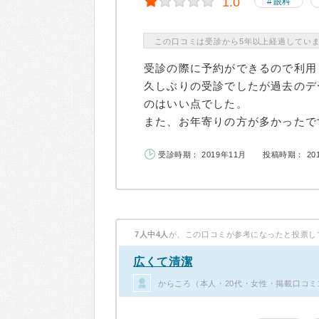
1.0
眼科
この口コミは受診から5年以上経過してい
受診の際に予約ができるので利用
久しぶりの受診でしたが過去のデ
のはいい点でした。
また、お年寄りの方が多かったです
受診時期： 2019年11月
投稿時期： 20
7人中4人
が、この口コミが参考になったと投票し
広くて清潔
からころ（本人・20代・女性・掲載口コミ