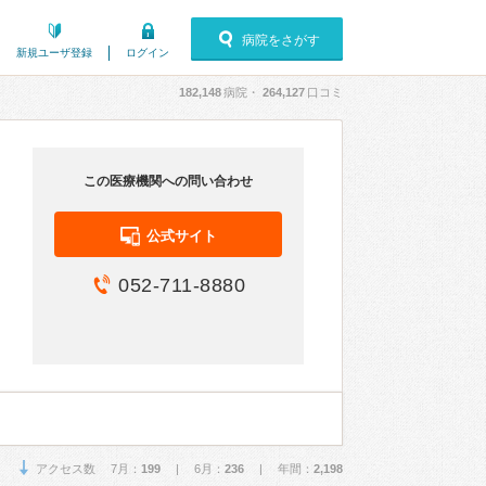
病院をさがす
新規ユーザ登録
ログイン
182,148
病院・
264,127
口コミ
この医療機関への問い合わせ
公式サイト
052-711-8880
アクセス数 7月：
199
| 6月：
236
| 年間：
2,198