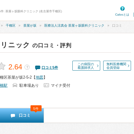
5件: 茶屋ヶ坂眼科クリニック (名古屋市千種区)
Calooとは
千種区
茶屋が坂
医療法人涼真会 茶屋ヶ坂眼科クリニック
口コミ
クリニック
の口コミ・評判
この病院の
無料医療機関
2.64
？
口コミ
5
件
看護師求人
会員登録
区茶屋が坂2-5-2
【
地図
】
橋駅
駐車場あり
マイナ受付
5件
口コミ