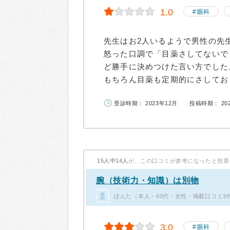
1.0
眼科
先生はお2人いるようで男性の先
怒った口調で「目薬さしてないで
ど勝手に決めつけた言い方でした
もちろん目薬も定期的にさしており
受診時期： 2023年12月
投稿時期： 20
15人中14人
が、この口コミが参考になったと投票
腕（技術力・知識）は別物
ぽんた（本人・60代・女性・掲載口コミ3
3.0
眼科