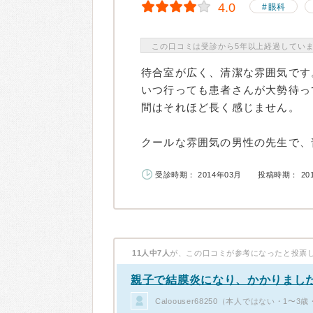
4.0
眼科
この口コミは受診から5年以上経過してい
待合室が広く、清潔な雰囲気です
いつ行っても患者さんが大勢待っ
間はそれほど長く感じません。
クールな雰囲気の男性の先生で、普
受診時期： 2014年03月
投稿時期： 20
11人中7人
が、この口コミが参考になったと投票
親子で結膜炎になり、かかりまし
Caloouser68250（本人ではない・1〜