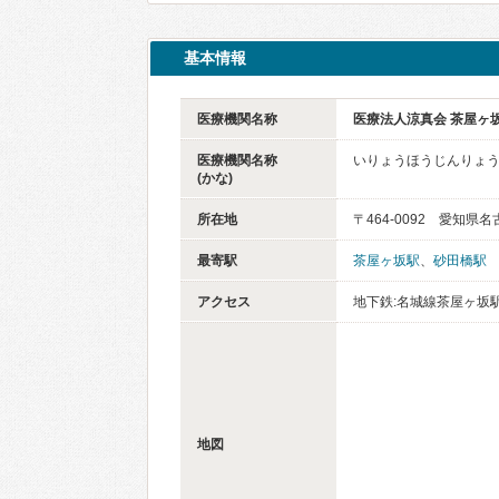
基本情報
医療機関名称
医療法人涼真会 茶屋ヶ
医療機関名称
いりょうほうじんりょう
(かな)
所在地
〒464-0092 愛知県
最寄駅
茶屋ヶ坂駅
、
砂田橋駅
アクセス
地下鉄:名城線茶屋ヶ坂
地図