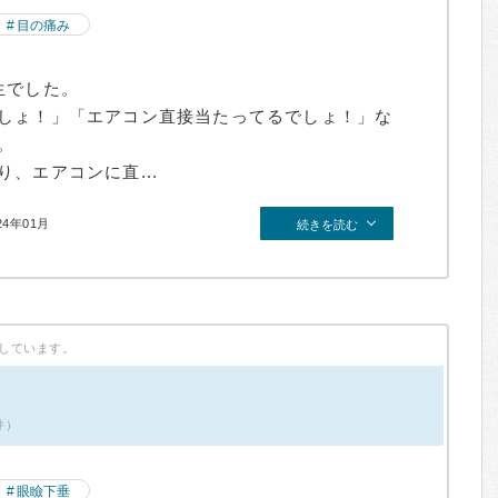
目の痛み
生でした。
しょ！」「エアコン直接当たってるでしょ！」な
。
、エアコンに直...
24年01月
続きを読む
しています。
件）
眼瞼下垂