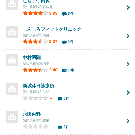
むらまつ内科
愛知県新城市石名号
3.93
3件
しんしろフィットクリニック
愛知県新城市川路
3.37
1件
中村医院
愛知県新城市的場
3.40
1件
新城休日診療所
愛知県新城市矢部
－
0件
永田内科
愛知県新城市豊栄
－
0件