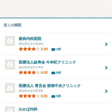
近くの病院
新林内科医院
愛知県知立市新林町
3.94
3件
医療法人紘寿会
今本町クリニック
愛知県安城市今本町
4.02
8件
医療法人 青見会 碧海中央クリニック
愛知県刈谷市野田町
3.91
5件
わかば内科