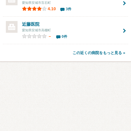
愛知県安城市百石町
4.10
3件
近藤医院
愛知県安城市高棚町
－
0件
この近くの病院をもっと見る »