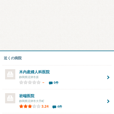
近くの病院
木内産婦人科医院
静岡県沼津市原
－
0件
岩端医院
静岡県沼津市大手町
3.24
4件