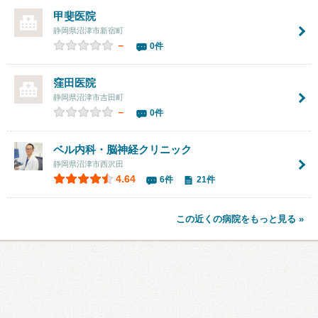
甲斐医院
静岡県沼津市新宿町
－
0件
窪田医院
静岡県沼津市吉田町
－
0件
ベル内科・脳神経クリニック
静岡県沼津市西沢田
4.64
6件
21件
この近くの病院をもっと見る »