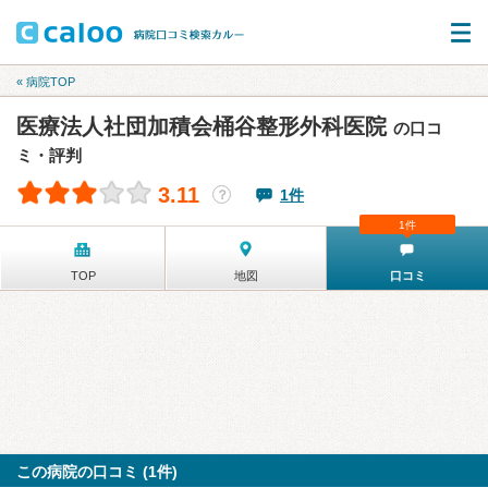
« 病院TOP
医療法人社団加積会桶谷整形外科医院
の口コ
ミ・評判
3.11
1件
？
1件
TOP
地図
口コミ
この病院の口コミ (1件)