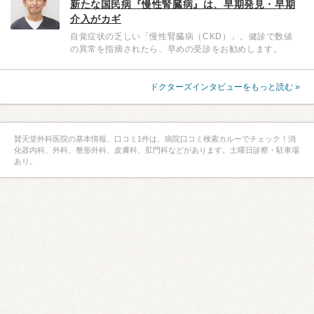
新たな国民病『慢性腎臓病』は、早期発見・早期
介入がカギ
自覚症状の乏しい「慢性腎臓病（CKD）」。健診で数値
の異常を指摘されたら、早めの受診をお勧めします。
ドクターズインタビューをもっと読む »
賛天堂外科医院の基本情報、口コミ1件は、病院口コミ検索カルーでチェック！消
化器内科、外科、整形外科、皮膚科、肛門科などがあります。土曜日診察・駐車場
あり。