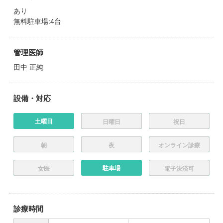
あり
無料駐車場:4台
管理医師
田中 正純
設備・対応
土曜日
日曜日
祝日
朝
夜
オンライン診療
駐車場
女医
電子決済可
診療時間