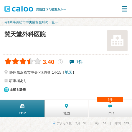
«静岡県浜松市中央区相生町の一覧へ
賛天堂外科医院
3.40
1件
？
地図
静岡県浜松市中央区相生町14-15【
】
駐車場あり
土曜も診療
1件
TOP
地図
口コミ
アクセス数 7月：
34
| 6月：
54
| 年間：
555