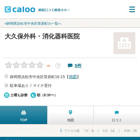
«静岡県浜松市中央区菅原町の一覧へ
大久保外科・消化器科医院
－
0件
？
地図
静岡県浜松市中央区菅原町16-15【
】
駐車場あり
マイナ受付
土曜も診療
朝（8:30〜）
TOP
地図
口コミ
アクセス数 7月：
8
| 6月：
12
| 年間：
70