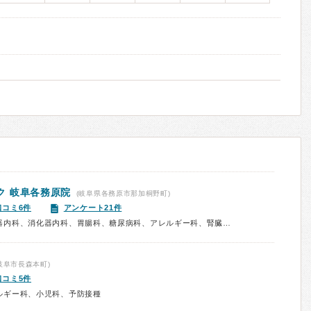
ク
岐阜各務原院
(岐阜県各務原市那加桐野町)
口コミ6件
アンケート21件
診療科：内科、呼吸器内科、循環器内科、消化器内科、胃腸科、糖尿病科、アレルギー科、腎臓内科、美容皮膚科、性病科、婦人科、産婦人科、内視鏡、予防接種、健康診断、在宅医療
岐阜市長森本町)
口コミ5件
ルギー科、小児科、予防接種