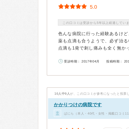
5.0
この口コミは受診から5年以上経過してい
色んな病院に行った経験あるけど
薬も点滴も合うようで、必ず治る
点滴も1発で刺し痛みも全く無かっ
受診時期： 2017年04月
投稿時期： 20
10人中9人
が、この口コミが参考になったと投票
かかりつけの病院です
ばにら（本人・40代・女性・掲載口コミ1