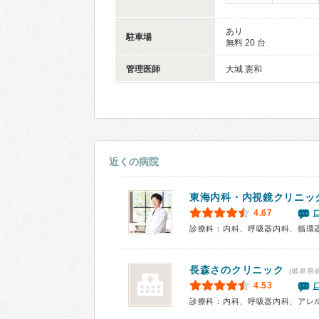
あり
駐車場
無料 20 台
管理医師
大城 憲和
近くの病院
東海内科・内視鏡クリニッ
4.67
長森さのクリニック
(岐阜県
4.53
診療科：内科、呼吸器内科、アレ