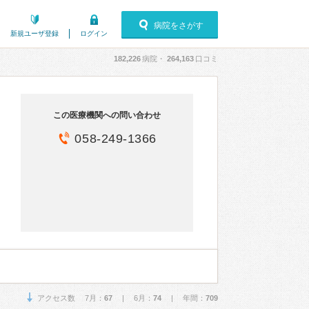
病院をさがす
新規ユーザ登録
ログイン
182,226
病院・
264,163
口コミ
この医療機関への問い合わせ
058-249-1366
アクセス数 7月：
67
| 6月：
74
| 年間：
709