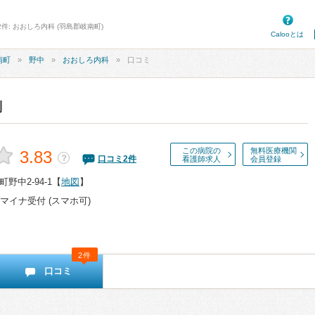
件: おおしろ内科 (羽島郡岐南町)
Calooとは
南町
野中
おおしろ内科
口コミ
判
この病院の
無料医療機関
3.83
？
口コミ
2
件
看護師求人
会員登録
野中2-94-1
【
地図
】
マイナ受付 (スマホ可)
2件
口コミ