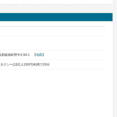
島郡岐南町野中2-94-1 【
地図
】
クシー(1回1人200円)利用で20分