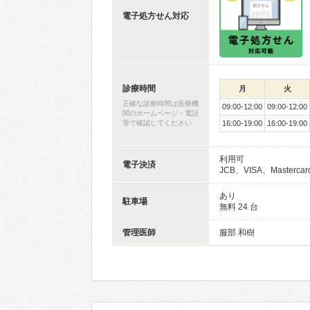
電子処方せん対応
診療時間
月
火
正確な診療時間は医療機
09:00-12:00
09:00-12:00
関のホームページ・電話
等で確認してください
16:00-19:00
16:00-19:00
利用可
電子決済
JCB、VISA、Mastercar
あり
駐車場
無料 24 台
管理医師
服部 和樹