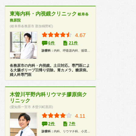
東海内科・内視鏡クリニック
岐阜各
務原院
(岐阜県各務原市 那加桐野町)
4.67
6件
21件
診療科：
内科、呼吸器内科、循環器内科、消化器内科、胃腸科、糖尿病科、アレルギー科、腎臓内科、美容皮膚科、性病科、婦人科、産婦人科、内視鏡、健康診断、在宅医療
各務原市の内科・内視鏡。土日対応。専門医によ
る大腸ポリープ日帰り切除。胃カメラ。糖尿病。
婦人科専門医
木曽川平野内科リウマチ膠原病ク
リニック
(愛知県一宮市 木曽川町黒田)
4.11
2件
7件
診療科：
内科、リウマチ科、小児科、健康診断