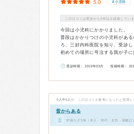
5.0
小児科
この口コミは受診から5年以上経過してい
今回は小児科にかかりました。
普段はかかりつけの小児科がある
ろ、三好内科医院を知り、受診し
初めての場所に号泣する我が子に嫌
受診時期： 2019年03月
投稿時期： 20
0人中0人
が、この口コミが参考になったと投票し
昔からある
炉座ろざ336（本人・30代・女性・掲載口