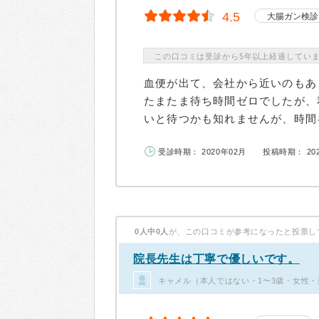
4.5
大腸ガン検診
この口コミは受診から5年以上経過してい
血便が出て、会社から近いのもあ
たまたま待ち時間ゼロでしたが、
いと待つかも知れませんが、時間を
受診時期： 2020年02月
投稿時期： 20
0人中0人
が、この口コミが参考になったと投票し
院長先生は丁寧で優しいです。
キャメル（本人ではない・1〜3歳・女性・