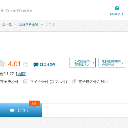
件: 三好内科医院 (岐阜市)
Calooとは
北一色
三好内科医院
口コミ
この病院の
無料医療機関
4.01
？
口コミ
3
件
看護師求人
会員登録
-1-27
【
地図
】
電子決済可
マイナ受付 (スマホ可)
電子処方せん対応
3件
口コミ