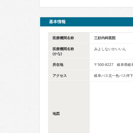
基本情報
医療機関名称
三好内科医院
医療機関名称
みよしないかいいん
(かな)
所在地
〒500-8227 岐阜県岐
アクセス
岐阜バス北一色バス停下
地図