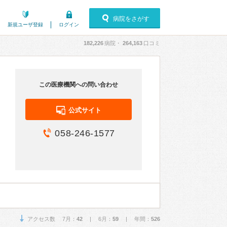
病院をさがす
新規ユーザ登録
ログイン
182,226
病院・
264,163
口コミ
この医療機関への問い合わせ
公式サイト
058-246-1577
アクセス数 7月：
42
| 6月：
59
| 年間：
526