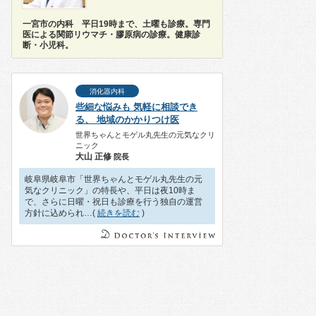
一宮市の内科 平日19時まで、土曜も診療。専門
医による関節リウマチ・膠原病の診療。健康診
断・小児科。
消化器内科
些細な悩みも 気軽に相談でき
る、 地域のかかりつけ医
世界ちゃんとモゲル丸先生の元気なクリ
ニック
大山 正修
院長
岐阜県岐阜市「世界ちゃんとモゲル丸先生の元
気なクリニック」の特長や、平日は夜10時ま
で、さらに日曜・祝日も診療を行う独自の運営
方針に込められ…(
続きを読む
)