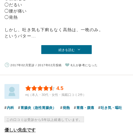
◯だるい
◯腰が痛い
◯発熱
しかし、吐き気も下痢もなく高熱は、一晩のみ。
というパター...
続きを読む
2017年02月受診 / 2017年02月投稿
8人が参考になった
4.5
mj（本人・30代・女性・掲載口コミ2件）
内科
胃腸炎（急性胃腸炎）
発熱
胃痛・腹痛
吐き気・嘔吐
この口コミは受診から5年以上経過しています。
優しい先生です