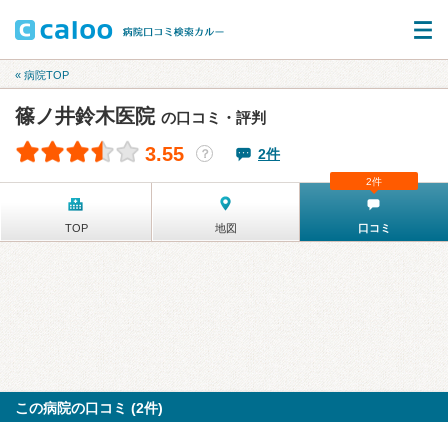
« 病院TOP
篠ノ井鈴木医院
の口コミ・評判
3.55
2件
？
2件
TOP
地図
口コミ
この病院の口コミ (2件)