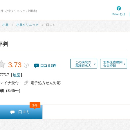
件: 小泉クリニック (上田市)
Calooとは
小泉
小泉クリニック
口コミ
評判
この病院の
無料医療機関
3.73
？
口コミ
3
件
看護師求人
会員登録
5-7
【
地図
】
マイナ受付
電子処方せん対応
朝（8:45〜）
3件
口コミ