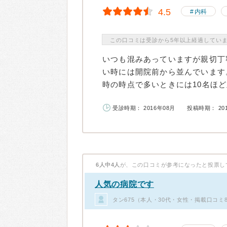
4.5
内科
この口コミは受診から5年以上経過してい
いつも混みあっていますが親切丁
い時には開院前から並んでいます
時の時点で多いときには10名ほど並
受診時期： 2016年08月
投稿時期： 20
6人中4人
が、この口コミが参考になったと投票し
人気の病院です
タン675（本人・30代・女性・掲載口コミ