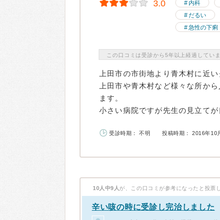
3.0
内科
だるい
急性の下痢
この口コミは受診から5年以上経過してい
上田市の市街地より青木村に近い
上田市や青木村など様々な所から
ます。
小さい病院ですが先生の見立てが良
受診時期： 不明
投稿時期： 2016年10
10人中9人
が、この口コミが参考になったと投票
辛い咳の時に受診し完治しました