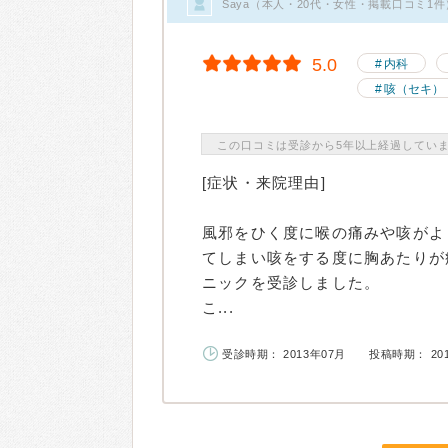
Saya（本人・20代・女性・掲載口コミ1件
5.0
内科
咳（セキ）
この口コミは受診から5年以上経過してい
[症状・来院理由]
風邪をひく度に喉の痛みや咳がよ
てしまい咳をする度に胸あたりが
ニックを受診しました。
こ...
受診時期： 2013年07月
投稿時期： 20