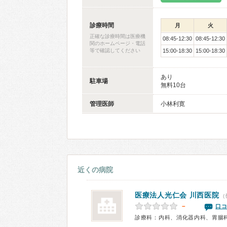
診療時間
月
火
正確な診療時間は医療機
08:45-12:30
08:45-12:30
関のホームページ・電話
等で確認してください
15:00-18:30
15:00-18:30
あり
駐車場
無料10台
管理医師
小林利寛
近くの病院
医療法人光仁会
川西医院
(
－
口コ
診療科：内科、消化器内科、胃腸