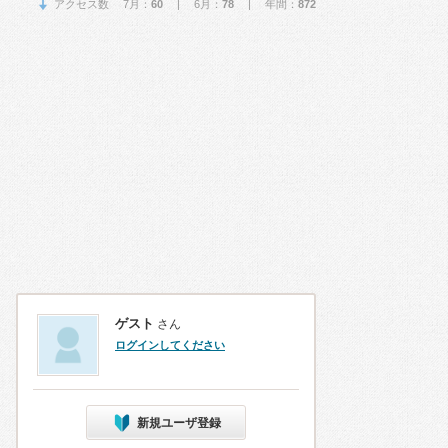
アクセス数 7月：
60
| 6月：
78
| 年間：
872
ゲスト
さん
ログインしてください
新規ユーザ登録