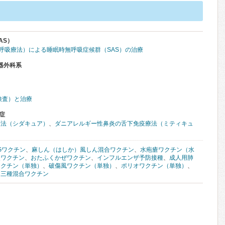
AS）
圧呼吸療法）による睡眠時無呼吸症候群（SAS）の治療
器外科系
検査）と治療
症
療法（シダキュア）
、
ダニアレルギー性鼻炎の舌下免疫療法（ミティキュ
Gワクチン
、
麻しん（はしか）風しん混合ワクチン
、
水疱瘡ワクチン（水
炎ワクチン
、
おたふくかぜワクチン
、
インフルエンザ予防接種
、
成人用肺
ワクチン（単独）
、
破傷風ワクチン（単独）
、
ポリオワクチン（単独）
、
、
三種混合ワクチン