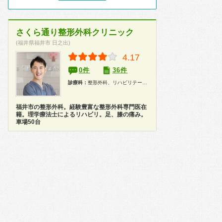
さくら通り整形外科クリニック
(福井県福井市 日之出)
4.17
0件
36件
診療科：
整形外科、リハビリテーション科
福井市の整形外科。経験豊富な整形外科専門医在
籍。理学療法士によるリハビリ。足、膝の痛み。
車場50台