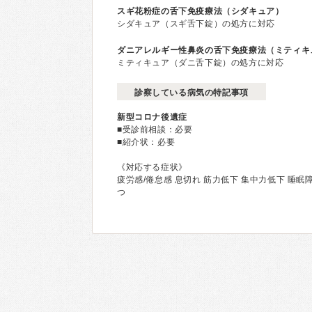
スギ花粉症の舌下免疫療法（シダキュア）
シダキュア（スギ舌下錠）の処方に対応
ダニアレルギー性鼻炎の舌下免疫療法（ミティキ
ミティキュア（ダニ舌下錠）の処方に対応
診察している病気の特記事項
新型コロナ後遺症
■受診前相談：必要
■紹介状：必要
《対応する症状》
疲労感/倦怠感 息切れ 筋力低下 集中力低下 睡眠障
つ