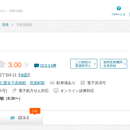
コミ・評判 (1件)
Calooとは
田原
宇賀治医院
この病院の
無料医療機関
3.00
？
口コミ
1
件
看護師求人
会員登録
丁目6-11
【
地図
】
仁愛女子高校駅
、
田原町駅
駐車場あり
電子決済可
ホ可)
電子処方せん対応
オンライン診療対応
朝（8:30〜）
1件
口コミ