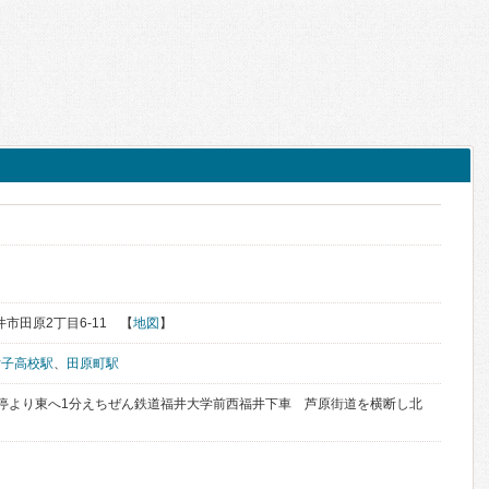
福井市田原2丁目6-11 【
地図
】
女子高校駅
、
田原町駅
停より東へ1分えちぜん鉄道福井大学前西福井下車 芦原街道を横断し北