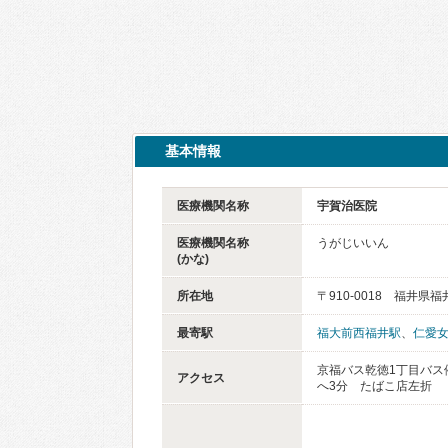
基本情報
医療機関名称
宇賀治医院
医療機関名称
うがじいいん
(かな)
所在地
〒910-0018 福井県
最寄駅
福大前西福井駅
、
仁愛
京福バス乾徳1丁目バス
アクセス
へ3分 たばこ店左折