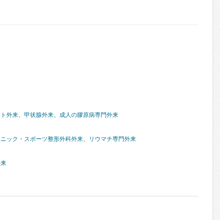
ット外来
、
甲状腺外来
、
成人の膠原病専門外来
リニック・スポーツ整形外科外来
、
リウマチ専門外来
外来