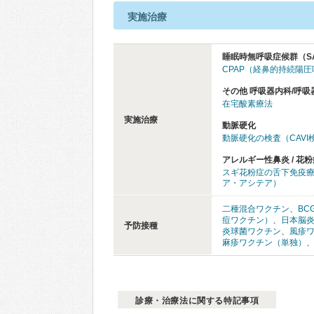
実施治療
睡眠時無呼吸症候群（S
CPAP（経鼻的持続陽
その他 呼吸器内科/呼吸
在宅酸素療法
実施治療
動脈硬化
動脈硬化の検査（CAVI
アレルギー性鼻炎 / 花粉
スギ花粉症の舌下免疫
ア・アシテア）
二種混合ワクチン
、
BC
痘ワクチン）
、
日本脳
予防接種
炎球菌ワクチン
、
風疹
麻疹ワクチン（単独）
診療・治療法に関する特記事項