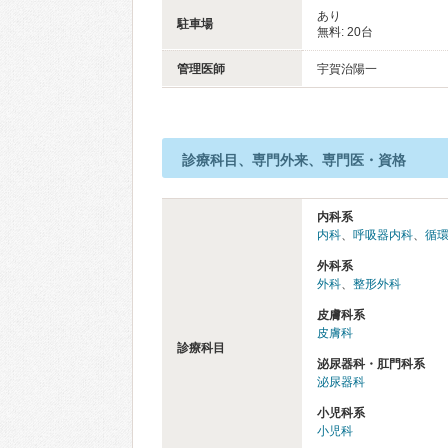
あり
駐車場
無料: 20台
管理医師
宇賀治陽一
診療科目、専門外来、専門医・資格
内科系
内科
、
呼吸器内科
、
循
外科系
外科
、
整形外科
皮膚科系
皮膚科
診療科目
泌尿器科・肛門科系
泌尿器科
小児科系
小児科