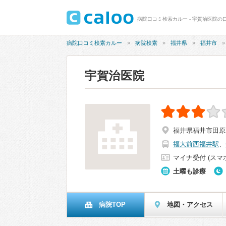
病院口コミ検索カルー - 宇賀治医院の口
病院口コミ検索カルー
病院検索
福井県
福井市
宇賀治医院
福井県福井市田原2
福大前西福井駅
、
マイナ受付 (スマ
土曜も診療
病院TOP
地図・アクセス