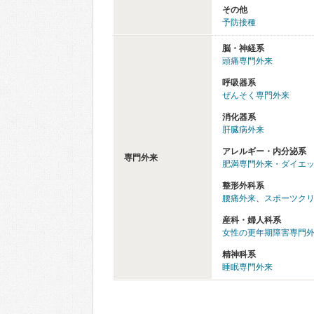
その他
予防接種
脳・神経系
頭痛専門外来
呼吸器系
ぜんそく専門外来
消化器系
肝臓病外来
アレルギー・内分泌系
専門外来
肥満専門外来・ダイエ
整形外科系
腰痛外来
、
スポーツク
産科・婦人科系
女性の更年期障害専門
精神科系
睡眠専門外来