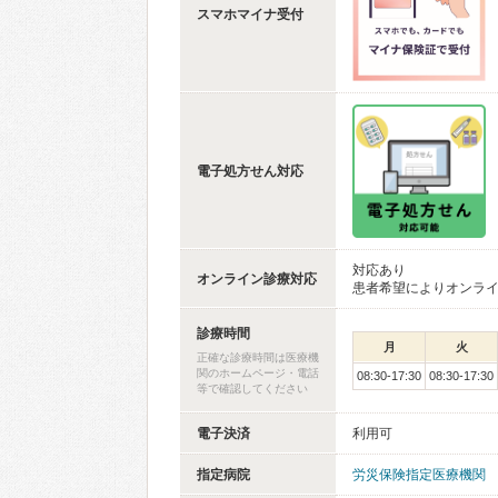
スマホマイナ受付
電子処方せん対応
対応あり
オンライン診療対応
患者希望によりオンラ
診療時間
月
火
正確な診療時間は医療機
関のホームページ・電話
08:30-17:30
08:30-17:30
等で確認してください
電子決済
利用可
指定病院
労災保険指定医療機関