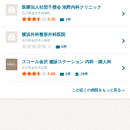
医療法人社団千授会 池野内科クリニック
石川県金沢市高柳町
3.30
1件
横浜外科整形外科医院
石川県金沢市小坂町
－
0件
スコール金沢 健診ステーション 内科・婦人科
石川県金沢市広岡
3.64
1件
19件
この近くの病院をもっと見る »