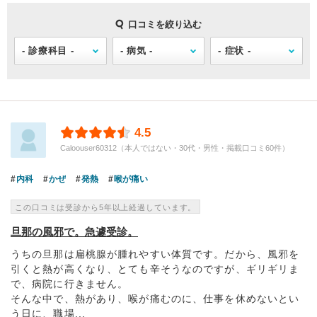
口コミを絞り込む
4.5
Caloouser60312（本人ではない・30代・男性・掲載口コミ60件）
内科
かぜ
発熱
喉が痛い
この口コミは受診から5年以上経過しています。
旦那の風邪で。急遽受診。
うちの旦那は扁桃腺が腫れやすい体質です。だから、風邪を
引くと熱が高くなり、とても辛そうなのですが、ギリギリま
で、病院に行きません。
そんな中で、熱があり、喉が痛むのに、仕事を休めないとい
う日に、職場...