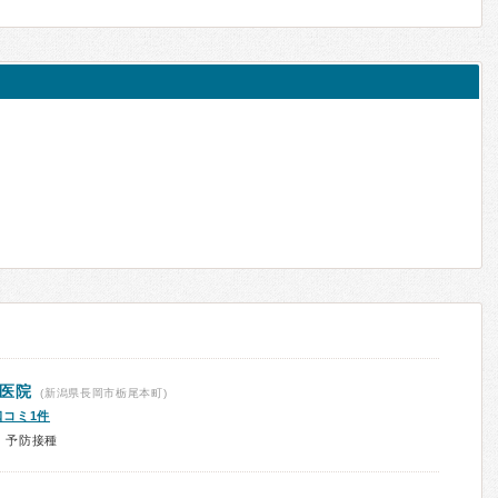
科医院
(新潟県長岡市栃尾本町)
口コミ1件
、予防接種