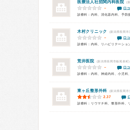
医療法人社団
関内科医院
(
－
口コ
診療科：内科、消化器内科、予防
木村クリニック
(新潟県長岡市
－
口コ
診療科：内科、リハビリテーショ
荒井医院
(新潟県長岡市栃尾表町)
－
口コ
診療科：内科、神経内科、小児科
東ヶ丘整形外科
(新潟県長岡市
2.37
診療科：リウマチ科、整形外科、