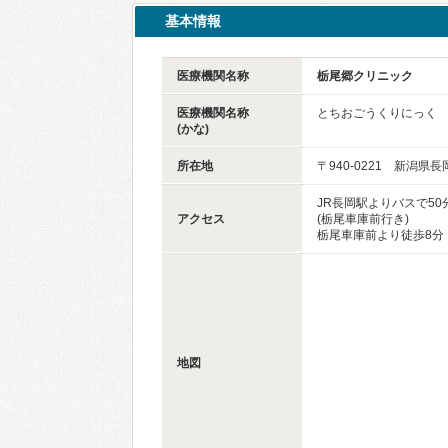
基本情報
医療機関名称
栃尾郷クリニック
医療機関名称
とちおごうくりにっく
(かな)
所在地
〒940-0221 新潟県
JR長岡駅よりバスで50
アクセス
(栃尾車庫前行き)
栃尾車庫前より徒歩8分
地図