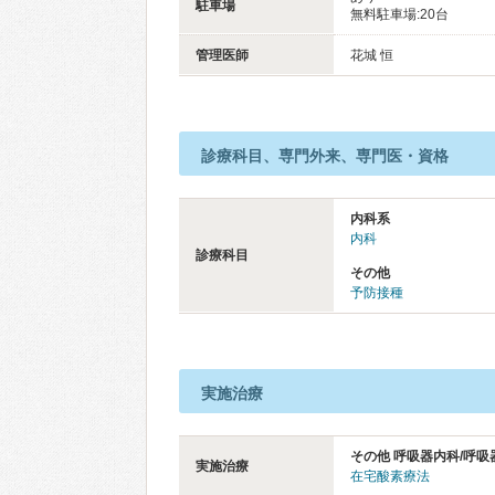
駐車場
無料駐車場:20台
管理医師
花城 恒
診療科目、専門外来、専門医・資格
内科系
内科
診療科目
その他
予防接種
実施治療
その他 呼吸器内科/呼吸
実施治療
在宅酸素療法