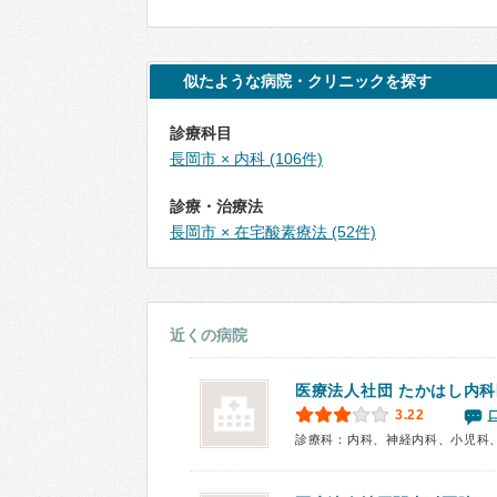
似たような病院・クリニックを探す
診療科目
長岡市 × 内科 (106件)
診療・治療法
長岡市 × 在宅酸素療法 (52件)
近くの病院
医療法人社団 たかはし内
3.22
診療科：内科、神経内科、小児科