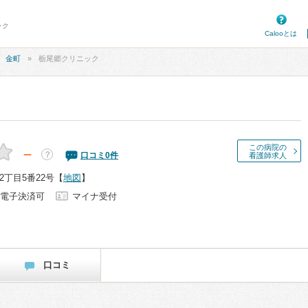
ック
Calooとは
金町
栃尾郷クリニック
この病院の
－
？
口コミ
0
件
看護師求人
丁目5番22号
【
地図
】
電子決済可
マイナ受付
口コミ