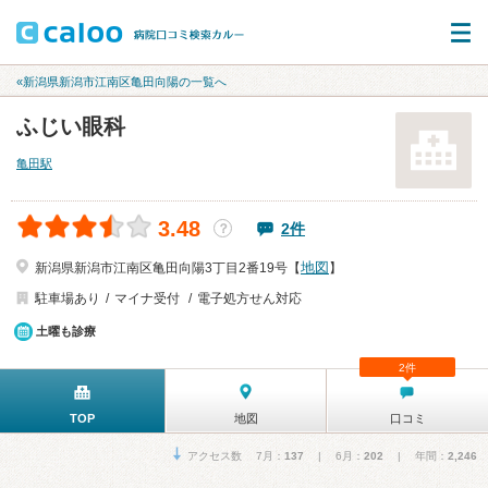
«新潟県新潟市江南区亀田向陽の一覧へ
ふじい眼科
亀田駅
3.48
2件
？
地図
新潟県新潟市江南区亀田向陽3丁目2番19号【
】
駐車場あり
マイナ受付
電子処方せん対応
土曜も診療
2件
TOP
地図
口コミ
アクセス数 7月：
137
| 6月：
202
| 年間：
2,246