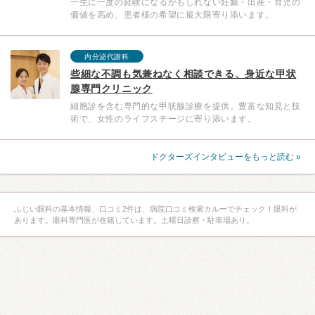
一生に一度の経験になるかもしれない妊娠・出産・育児の
価値を高め、患者様の希望に最大限寄り添います。
内分泌代謝科
些細な不調も気兼ねなく相談できる、身近な甲状
腺専門クリニック
細胞診を含む専門的な甲状腺診療を提供。豊富な知見と技
術で、女性のライフステージに寄り添います。
ドクターズインタビューをもっと読む »
ふじい眼科の基本情報、口コミ2件は、病院口コミ検索カルーでチェック！眼科が
あります。眼科専門医が在籍しています。土曜日診察・駐車場あり。