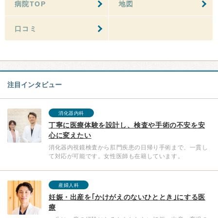
病院TOP
地図
口コミ
注目インタビュー
消化器内科
丁寧に医療体験を設計し、検査や手術の不安を安
心に変えたい
消化器内視鏡検査から肛門疾患の日帰り手術まで、一貫し
て対応が可能です。女性医師も在籍しています。
産婦人科
妊娠・出産を｢かけがえのないひととき｣にする医
療